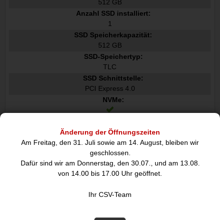
512 GB
Anzahl SSD installiert:
1
SSD Speicherkapazität:
512 GB
SSD-Speichertyp:
TLC
SSD Schnittstelle:
PCI Express 4.0
NVMe:
SSD-Formfaktor:
M.2
Änderung der Öffnungszeiten
Am Freitag, den 31. Juli sowie am 14. August, bleiben wir
Grafik
geschlossen.
Separater Grafikadapter:
Dafür sind wir am Donnerstag, den 30.07., und am 13.08.
Nein
von 14.00 bis 17.00 Uhr geöffnet.
Eingebaute Grafikadapter:
Ihr CSV-Team
Separates Grafikkartenmodell:
Nicht verfügbar