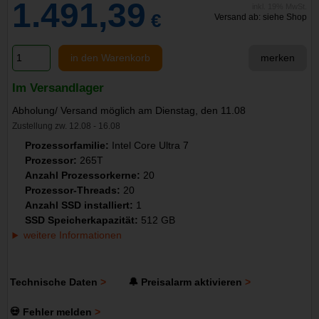
1.491,39
inkl. 19% MwSt.
€
Versand ab: siehe Shop
in den Warenkorb
merken
Im Versandlager
Abholung/ Versand möglich am Dienstag, den 11.08
Zustellung zw. 12.08 - 16.08
Prozessorfamilie:
Intel Core Ultra 7
Prozessor:
265T
Anzahl Prozessorkerne:
20
Prozessor-Threads:
20
Anzahl SSD installiert:
1
SSD Speicherkapazität:
512 GB
weitere Informationen
Technische Daten
🔔 Preisalarm aktivieren
💀 Fehler melden