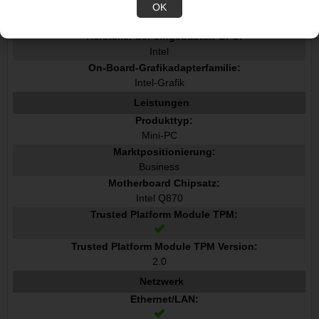
Eingebautes Grafikkartenmodell:
OK
Intel-Grafik
Hersteller der eingebauten GPU:
Intel
On-Board-Grafikadapterfamilie:
Intel-Grafik
Leistungen
Produkttyp:
Mini-PC
Marktpositionierung:
Business
Motherboard Chipsatz:
Intel Q870
Trusted Platform Module TPM:
Trusted Platform Module TPM Version:
2.0
Netzwerk
Ethernet/LAN: