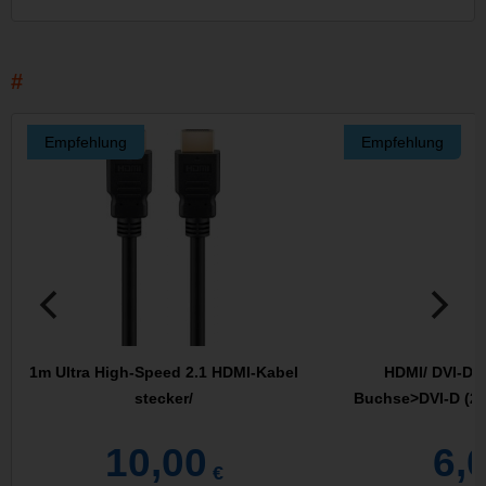
Empfehlung
Empfehlung
1m Ultra High-Speed 2.1 HDMI-Kabel
HDMI/ DVI-D 1
stecker/
Buchse>DVI-D (24
10,00
6,
€