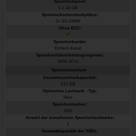
Speicherlayout:
1 x 16 GB
Speicherkartensteckplätze:
2x SO-DIMM
Ohne ECC:
Speicherkanäle:
Einfach-Kanal
Speicherdatenübertragungsrate:
5600 MT/s
Speichermedium
Gesamtspeicherkapazität:
512 GB
Optisches Laufwerk - Typ:
Nein
Speichermedien:
SSD
Anzahl der installierten Speicherlaufwerke:
1
Gesamtkapazität der SSDs: