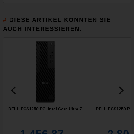
DIESE ARTIKEL KÖNNTEN SIE
AUCH INTERESSIEREN:
DELL FCS1250 PC, Intel Core Ultra 7
DELL FCS1250 PC, I
1.456,87
2.80