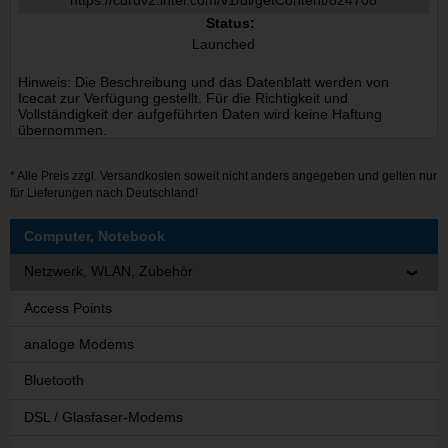
https://cdrdv2.intel.com/v1/dl/getContent/824708
Status:
Launched
Hinweis: Die Beschreibung und das Datenblatt werden von
Icecat zur Verfügung gestellt. Für die Richtigkeit und
Vollständigkeit der aufgeführten Daten wird keine Haftung
übernommen.
* Alle Preis zzgl.
Versandkosten
soweit nicht anders angegeben und gelten nur
für Lieferungen nach Deutschland!
Computer, Notebook
Netzwerk, WLAN, Zubehör
Access Points
analoge Modems
Bluetooth
DSL / Glasfaser-Modems