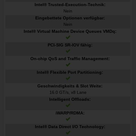
Intel® Trusted-Execution-Technik:
Nein
Eingebettete Optionen verfügbar:
Nein
Intel® Virtual Machine Device Queues VMDq:
PCI-SIG SR-IOV fähig:
On-chip QoS and Traffic Management:
Intel® Flexible Port Partitioning:
Geschwindigkeits & Slot Weite:
16.0 GT/s, x8 Lane
Intelligent Offloads:
iWARP/RDMA:
Intel® Data Direct I/O Technology: