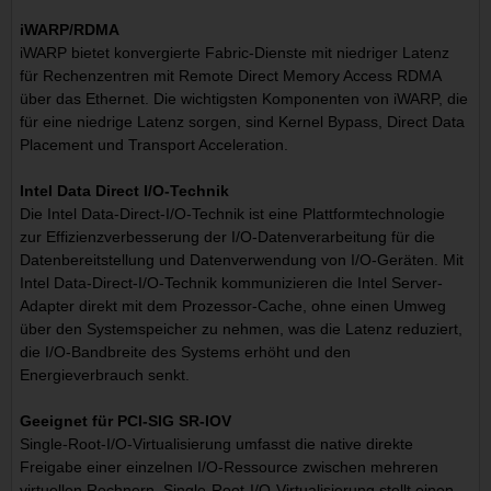
iWARP/RDMA
iWARP bietet konvergierte Fabric-Dienste mit niedriger Latenz
für Rechenzentren mit Remote Direct Memory Access RDMA
über das Ethernet. Die wichtigsten Komponenten von iWARP, die
für eine niedrige Latenz sorgen, sind Kernel Bypass, Direct Data
Placement und Transport Acceleration.
Intel Data Direct I/O-Technik
Die Intel Data-Direct-I/O-Technik ist eine Plattformtechnologie
zur Effizienzverbesserung der I/O-Datenverarbeitung für die
Datenbereitstellung und Datenverwendung von I/O-Geräten. Mit
Intel Data-Direct-I/O-Technik kommunizieren die Intel Server-
Adapter direkt mit dem Prozessor-Cache, ohne einen Umweg
über den Systemspeicher zu nehmen, was die Latenz reduziert,
die I/O-Bandbreite des Systems erhöht und den
Energieverbrauch senkt.
Geeignet für PCI-SIG SR-IOV
Single-Root-I/O-Virtualisierung umfasst die native direkte
Freigabe einer einzelnen I/O-Ressource zwischen mehreren
virtuellen Rechnern. Single-Root-I/O-Virtualisierung stellt einen