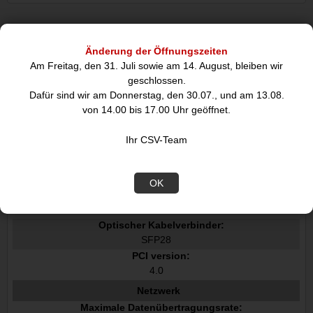
Datenblatt
Änderung der Öffnungszeiten
Am Freitag, den 31. Juli sowie am 14. August, bleiben wir
geschlossen.
Anschlüsse und Schnittstellen
Dafür sind wir am Donnerstag, den 30.07., und am 13.08.
Übertragungstechnik:
von 14.00 bis 17.00 Uhr geöffnet.
Kabelgebunden
Hostschnittstelle:
Ihr CSV-Team
PCI Express
Schnittstelle:
Faser
OK
Anzahl Faseranschlüsse:
2
Optischer Kabelverbinder:
SFP28
PCI version:
4.0
Netzwerk
Maximale Datenübertragungsrate: