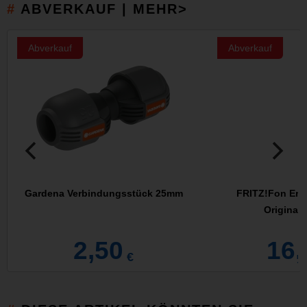
ABVERKAUF | MEHR>
Abverkauf
Abverkauf
Gardena Verbindungsstück 25mm
FRITZ!Fon Ersa
Original
2,50
16,
€