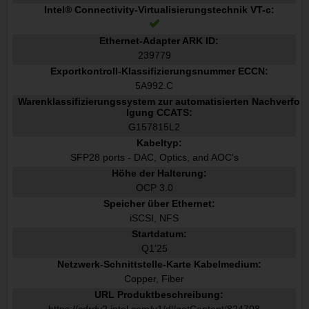
Intel® Connectivity-Virtualisierungstechnik VT-c:
Ethernet-Adapter ARK ID:
239779
Exportkontroll-Klassifizierungsnummer ECCN:
5A992.C
Warenklassifizierungssystem zur automatisierten Nachverfo
lgung CCATS:
G157815L2
Kabeltyp:
SFP28 ports - DAC, Optics, and AOC's
Höhe der Halterung:
OCP 3.0
Speicher über Ethernet:
iSCSI, NFS
Startdatum:
Q1'25
Netzwerk-Schnittstelle-Karte Kabelmedium:
Copper, Fiber
URL Produktbeschreibung: