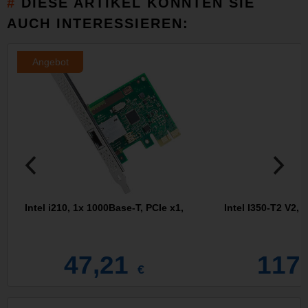
DIESE ARTIKEL KÖNNTEN SIE
AUCH INTERESSIEREN:
Angebot
Intel i210, 1x 1000Base-T, PCIe x1,
Intel I350-T2 V2, 
47,21
117
€