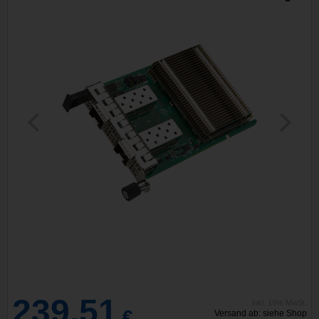
239,51
inkl. 19% MwSt.
€
Versand ab: siehe Shop