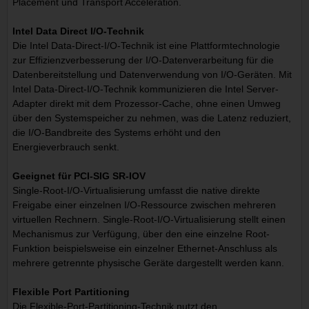
Placement und Transport Acceleration.
Intel Data Direct I/O-Technik
Die Intel Data-Direct-I/O-Technik ist eine Plattformtechnologie
zur Effizienzverbesserung der I/O-Datenverarbeitung für die
Datenbereitstellung und Datenverwendung von I/O-Geräten. Mit
Intel Data-Direct-I/O-Technik kommunizieren die Intel Server-
Adapter direkt mit dem Prozessor-Cache, ohne einen Umweg
über den Systemspeicher zu nehmen, was die Latenz reduziert,
die I/O-Bandbreite des Systems erhöht und den
Energieverbrauch senkt.
Geeignet für PCI-SIG SR-IOV
Single-Root-I/O-Virtualisierung umfasst die native direkte
Freigabe einer einzelnen I/O-Ressource zwischen mehreren
virtuellen Rechnern. Single-Root-I/O-Virtualisierung stellt einen
Mechanismus zur Verfügung, über den eine einzelne Root-
Funktion beispielsweise ein einzelner Ethernet-Anschluss als
mehrere getrennte physische Geräte dargestellt werden kann.
Flexible Port Partitioning
Die Flexible-Port-Partitioning-Technik nutzt den