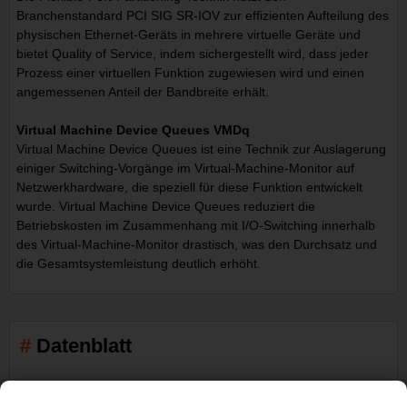
Branchenstandard PCI SIG SR-IOV zur effizienten Aufteilung des
physischen Ethernet-Geräts in mehrere virtuelle Geräte und
bietet Quality of Service, indem sichergestellt wird, dass jeder
Prozess einer virtuellen Funktion zugewiesen wird und einen
angemessenen Anteil der Bandbreite erhält.
Virtual Machine Device Queues VMDq
Virtual Machine Device Queues ist eine Technik zur Auslagerung
einiger Switching-Vorgänge im Virtual-Machine-Monitor auf
Netzwerkhardware, die speziell für diese Funktion entwickelt
wurde. Virtual Machine Device Queues reduziert die
Betriebskosten im Zusammenhang mit I/O-Switching innerhalb
des Virtual-Machine-Monitor drastisch, was den Durchsatz und
die Gesamtsystemleistung deutlich erhöht.
Datenblatt
Anschlüsse und Schnittstellen