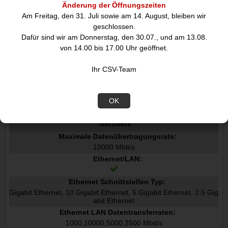
Änderung der Öffnungszeiten
Übertragungstechnik:
Am Freitag, den 31. Juli sowie am 14. August, bleiben wir
Kabelgebunden
geschlossen.
Hostschnittstelle:
Dafür sind wir am Donnerstag, den 30.07., und am 13.08.
PCI Express
von 14.00 bis 17.00 Uhr geöffnet.
Schnittstelle:
Ethernet
Ihr CSV-Team
Anzahl Ethernet-LAN-Anschlüsse RJ-45:
2
PCI version:
OK
4.0
Netzwerk
Maximale Datenübertragungsrate:
10000 Mbit/s
Ethernet/LAN:
Ethernet Schnittstellen Typ:
Gigabit Ethernet, 10 Gigabit Ethernet, 5 Gigabit Ethernet, 2.5 Gig
abit Ethernet
Ethernet LAN Datentransferraten:
1000,10000,5000,2500 Mbit/s