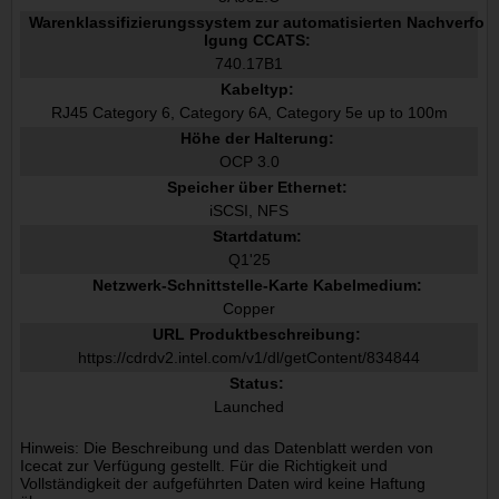
Warenklassifizierungssystem zur automatisierten Nachverfo
lgung CCATS:
740.17B1
Kabeltyp:
RJ45 Category 6, Category 6A, Category 5e up to 100m
Höhe der Halterung:
OCP 3.0
Speicher über Ethernet:
iSCSI, NFS
Startdatum:
Q1'25
Netzwerk-Schnittstelle-Karte Kabelmedium:
Copper
URL Produktbeschreibung:
https://cdrdv2.intel.com/v1/dl/getContent/834844
Status:
Launched
Hinweis: Die Beschreibung und das Datenblatt werden von
Icecat zur Verfügung gestellt. Für die Richtigkeit und
Vollständigkeit der aufgeführten Daten wird keine Haftung