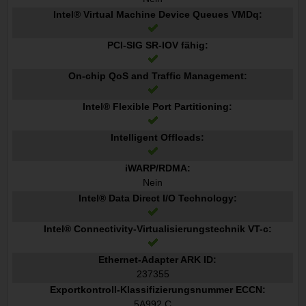
Intel® Virtual Machine Device Queues VMDq:
PCI-SIG SR-IOV fähig:
On-chip QoS and Traffic Management:
Intel® Flexible Port Partitioning:
Intelligent Offloads:
iWARP/RDMA:
Nein
Intel® Data Direct I/O Technology:
Intel® Connectivity-Virtualisierungstechnik VT-c:
Ethernet-Adapter ARK ID:
237355
Exportkontroll-Klassifizierungsnummer ECCN:
5A992.C