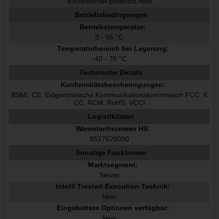
890/ethernet-products.html
Betriebsbedingungen
Betriebstemperatur:
0 - 65 °C
Temperaturbereich bei Lagerung:
-40 - 70 °C
Technische Details
Konformitätsbescheinigungen:
BSMI, CE, Eidgenössische Kommunikationskommission FCC, K
CC, RCM, RoHS, VCCI
Logistikdaten
Warentarifnummer HS:
8517620090
Sonstige Funktionen
Marktsegment:
Server
Intel® Trusted-Execution-Technik:
Nein
Eingebettete Optionen verfügbar:
Nein