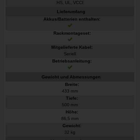
HS, UL, VCCI
Lieferumfang
Akkus/Batterien enthalten:
Rackmontageset:
Mitgelieferte Kabel:
Seriell
Betriebsanleitung:
Gewicht und Abmessungen
Breite:
433 mm
Tiefe:
500 mm
Höhe:
86,5 mm
Gewicht:
32 kg