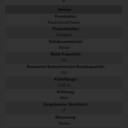
Design
Formfaktor:
Rackmount/Tower
Produktfarbe:
Schwarz
Gehäusematerial:
Metall
Rack-Kapazität:
2U
Erweiterte Batteriemodul-Rackkapazität:
2U
Kabellänge:
3,05 m
Kühlung:
Aktiv
Eingebauter Ventilator:
Steuerung:
Tasten