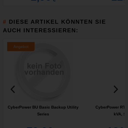
DIESE ARTIKEL KÖNNTEN SIE
AUCH INTERESSIEREN:
Angebot
CyberPower BU Basic Backup Utility
CyberPower RT65
Series
kVA, S