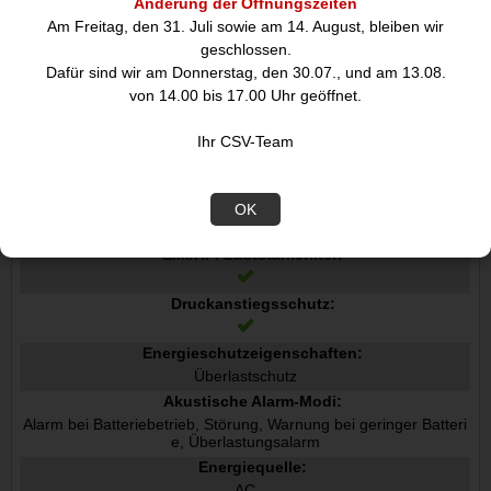
Änderung der Öffnungszeiten
Anzahl der Eingangs-Phasen:
Am Freitag, den 31. Juli sowie am 14. August, bleiben wir
1
geschlossen.
Anzahl der Ausgangs-Phasen:
Dafür sind wir am Donnerstag, den 30.07., und am 13.08.
1
von 14.00 bis 17.00 Uhr geöffnet.
Ausgangs-Leistungsfaktor:
1
Ihr CSV-Team
Leistungsfaktorkorrekturfilter PFC:
Aktiv
Notstrom Aus EPO:
OK
EMI/RFI Lautstärkefilter:
Druckanstiegsschutz:
Energieschutzeigenschaften:
Überlastschutz
Akustische Alarm-Modi:
Alarm bei Batteriebetrieb, Störung, Warnung bei geringer Batteri
e, Überlastungsalarm
Energiequelle:
AC