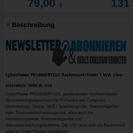
79,00
131
€
Beschreibung
CyberPower PR1000ERT2UC Rackmount/Tower 1 kVA, Line-
Interaktiv, 1000 W, USV
CyberPower PR1000ERT2UC gewährleistet hochwertigsten
Stromversorgungsschutz für IT-Geräte wie Computer,
Workstations, Server, NAS / Speichergeräte, Netzwerkgeräte
oder Telekommunikationsgeräte, aber auch für
Heimkinosysteme, Multimediageräte und
Videoüberwachungssysteme. Die USV lässt sich als Rackmount
oder im Tower-Design installieren.