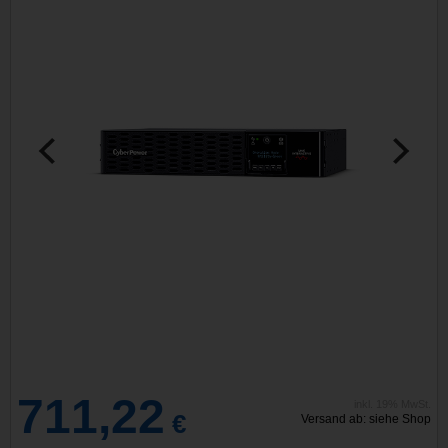
711,22
inkl. 19% MwSt.
€
Versand ab: siehe Shop