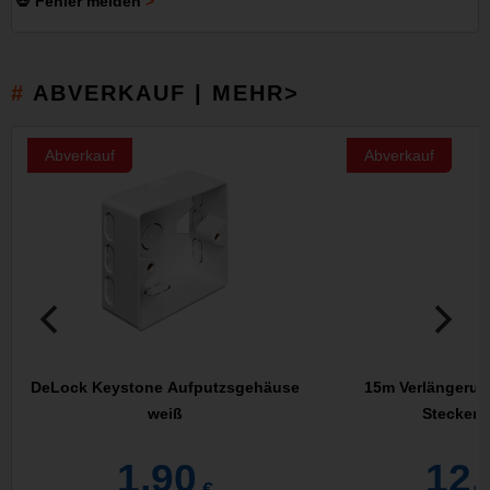
💀 Fehler melden
ABVERKAUF | MEHR>
Abverkauf
Abverkauf
DeLock Keystone Aufputzsgehäuse
15m Verlängerun
weiß
Stecker 
1,90
12,
€