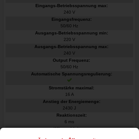
Eingangs-Betriebsspannung max:
240 V
Eingangsfrequenz:
50/60 Hz
Ausgangs-Betriebsspannung min:
220 V
Ausgangs-Betriebsspannung max:
240 V
Output Frequenz:
50/60 Hz
Automatische Spannungsregulierung:
Stromstärke maximal:
16 A
Anstieg der Energiemenge:
2430 J
Reaktionszeit:
6 ms
Wärmeableitung:
96,7 BTU/h