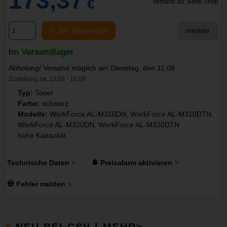
173,37
€
Versand ab: siehe Shop
in den Warenkorb
merken
Im Versandlager
Abholung/ Versand möglich am Dienstag, den 11.08
Zustellung zw. 12.08 - 16.08
Typ:
Toner
Farbe:
schwarz
Modelle:
WorkForce AL-M310DN, WorkForce AL-M310DTN,
WorkForce AL-M320DN, WorkForce AL-M320DTN
hohe Kapazität
Technische Daten
🔔 Preisalarm aktivieren
💀 Fehler melden