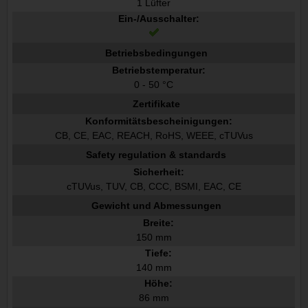
1 Lüfter
Ein-/Ausschalter:
Betriebsbedingungen
Betriebstemperatur:
0 - 50 °C
Zertifikate
Konformitätsbescheinigungen:
CB, CE, EAC, REACH, RoHS, WEEE, cTUVus
Safety regulation & standards
Sicherheit:
cTUVus, TUV, CB, CCC, BSMI, EAC, CE
Gewicht und Abmessungen
Breite:
150 mm
Tiefe:
140 mm
Höhe:
86 mm