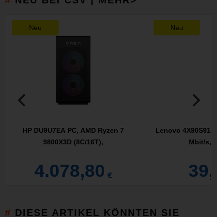
NEU BEI CSV | MEHR>
Neu
Neu
HP DU9U7EA PC, AMD Ryzen 7
Lenovo 4X90S91830
9800X3D (8C/16T),
Mbit/s, 
4.078,80
39,
€
DIESE ARTIKEL KÖNNTEN SIE