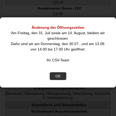
125 W
Kombinierter Strom -12V:
3,6 W
Kombinierter Strom +5Vsb:
15 W
Änderung der Öffnungszeiten
Max. Ausgangsstrom +3.3V:
Am Freitag, den 31. Juli sowie am 14. August, bleiben wir
25 A
geschlossen.
Max. Ausgangsstrom +12V:
Dafür sind wir am Donnerstag, den 30.07., und am 13.08.
83 A
von 14.00 bis 17.00 Uhr geöffnet.
Max Ausgangsstrom +5V:
25 A
Ihr CSV-Team
Max. Ausgangsstrom -12V:
0,3 A
OK
Max. Ausgangsstrom +5Vsb:
3 A
Energieschutzeigenschaften:
Überstrom, Überlastung, Überspannung, Überhitzung, Kurzschlu
ß, Unterspannung
Anschlüsse und Schnittstellen
Motherboard Anschlussstecker: