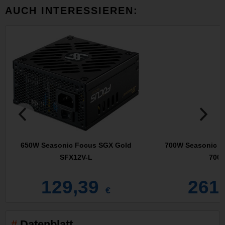
AUCH INTERESSIEREN:
650W Seasonic Focus SGX Gold
700W Seasonic Pr
SFX12V-L
700 
129,39
261
€
Datenblatt