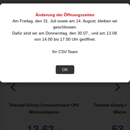
Änderung der Öffnungszeiten
DIESE ARTIKEL KÖNNTEN SIE
Am Freitag, den 31. Juli sowie am 14. August, bleiben wir
AUCH INTERESSIEREN:
geschlossen.
Dafür sind wir am Donnerstag, den 30.07., und am 13.08.
von 14.00 bis 17.00 Uhr geöffnet.
Ihr CSV-Team
OK
Thermal Grizzly Conductonaut CPU
Thermal Grizzly 
Wärmeleitpaste
Wärmele
13,62
53,