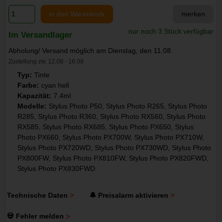
in den Warenkorb
merken
nur noch 3 Stück verfügbar
Im Versandlager
Abholung/ Versand möglich am Dienstag, den 11.08
Zustellung zw. 12.08 - 16.08
Typ:
Tinte
Farbe:
cyan hell
Kapazität:
7.4ml
Modelle:
Stylus Photo P50, Stylus Photo R265, Stylus Photo
R285, Stylus Photo R360, Stylus Photo RX560, Stylus Photo
RX585, Stylus Photo RX685, Stylus Photo PX650, Stylus
Photo PX660, Stylus Photo PX700W, Stylus Photo PX710W,
Stylus Photo PX720WD, Stylus Photo PX730WD, Stylus Photo
PX800FW, Stylus Photo PX810FW, Stylus Photo PX820FWD,
Stylus Photo PX830FWD
Technische Daten
🔔 Preisalarm aktivieren
💀 Fehler melden