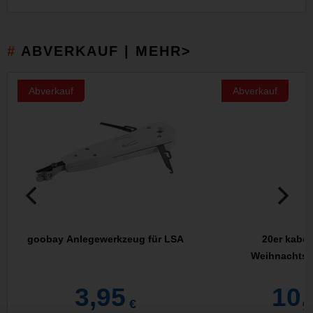
ABVERKAUF | MEHR>
Abverkauf
Abverkauf
goobay Anlegewerkzeug für LSA
20er kabel
Weihnachtsb
3,95
10,
€