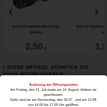
3er-Pack Gardena Micro-Drip-
DeLock Keystone 
System,
we
2,50
1,
€
DIESE ARTIKEL KÖNNTEN SIE
AUCH INTERESSIEREN:
Änderung der Öffnungszeiten
Am Freitag, den 31. Juli sowie am 14. August, bleiben wir
geschlossen.
Dafür sind wir am Donnerstag, den 30.07., und am 13.08.
von 14.00 bis 17.00 Uhr geöffnet.