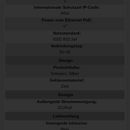
1
Internationale Schutzart IP-Code:
IP54
Power over Ethernet PoE:
Netzstandard:
IEEE 802.3af
Verbindungstyp:
RJ-45
Design
Produktfarbe:
Schwarz, Silber
Gehäusematerial:
Zink
Energie
Außengerät Stromversorgung:
DC/PoE
Lieferumfang
Innengerät inklusive:
Nein