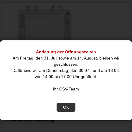
Änderung der Öffnungszeiten
Am Freitag, den 31. Juli sowie am 14. August, bleiben wir
geschlossen.
Dafür sind wir am Donnerstag, den 30.07., und am 13.08.
2N Zubehör EntryCom IP Verso
2N Gegensprechanl
von 14.00 bis 17.00 Uhr geöffnet.
InfoPanel
Ihr CSV-Team
121,99
947
€
OK
Beschreibung