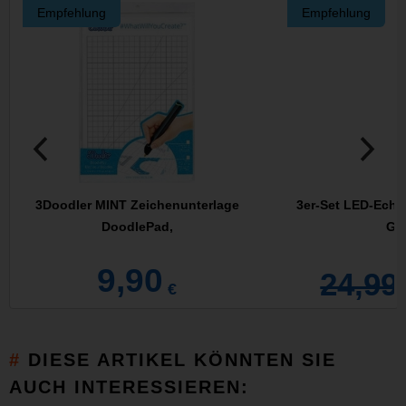
Empfehlung
Empfehlung
3Doodler MINT Zeichenunterlage
3er-Set LED-Echt
DoodlePad,
Gla
9,90
24,99
€
DIESE ARTIKEL KÖNNTEN SIE
AUCH INTERESSIEREN: