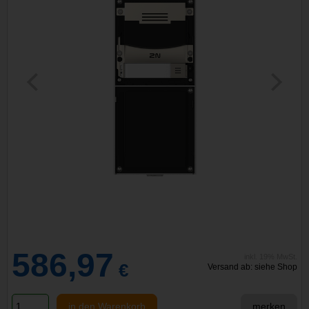
586,97
inkl. 19% MwSt.
€
Versand ab: siehe Shop
in den Warenkorb
merken