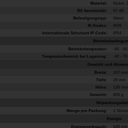
Material:
Nickel, 
RX Sensitivität:
97 dB
Befestigungstyp:
Wand
IK-Kodex:
IK08
Internationale Schutzart IP-Code:
IP54
Betriebsbedingu
Betriebstemperatur:
-40 - 60
Temperaturbereich bei Lagerung:
-40 - 70
Gewicht und Abmes
Breite:
107 m
Tiefe:
28 mm
Höhe:
130 m
Gewicht:
800 g
Verpackungsda
Menge pro Packung:
1 Stück
Energie
Energieverbrauch:
600 mA