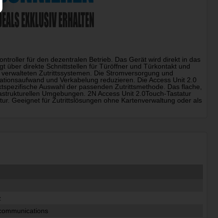
Controller für den dezentralen Betrieb. Das Gerät wird direkt in das
t über direkte Schnittstellen für Türöffner und Türkontakt und
ral verwalteten Zutrittssystemen. Die Stromversorgung und
ationsaufwand und Verkabelung reduzieren. Die Access Unit 2.0
ektspezifische Auswahl der passenden Zutrittsmethode. Das flache,
frastrukturellen Umgebungen. 2N Access Unit 2.0Touch-Tastatur
atur. Geeignet für Zutrittslösungen ohne Kartenverwaltung oder als
z
communications