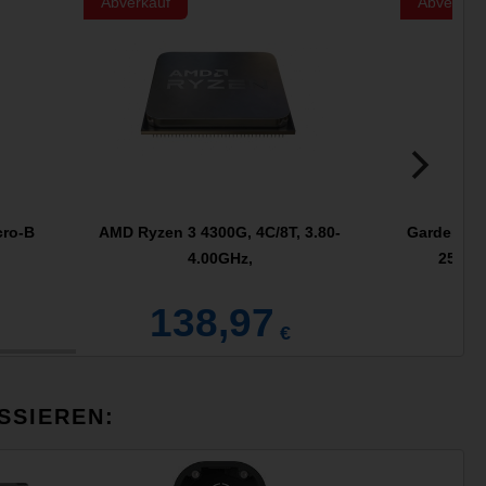
Abverkauf
Abverkau
cro-B
AMD Ryzen 3 4300G, 4C/8T, 3.80-
Gardena L-
4.00GHz,
25mm,
138,97
€
SSIEREN: