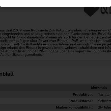
ss Unit 2.0 ist eine IP-basierte Zutrittskontrolleinheit mit integriertem 
 eingebunden und benötigt keinen externen Zutrittscontroller. Es verfüg
 sowohl für Standalone-Installationen als auch für den Betrieb in zent
nikation erfolgen über Power over Ethernet PoE, wodurch sich Install
 unterschiedliche Authentifizierungsverfahren und ermöglicht eine proj
sign erlaubt den Einsatz in gewerblichen, wohnwirtschaftlichen und in
 die Authentifizierung per PIN-Eingabe über eine kapazitive Touch-Tast
 Authentifizierungsmethode.
nblatt
Merkmale
Produkttyp:
Tastatur
Produktfarbe:
Schwar
Markenkompatibilität:
2N Tele