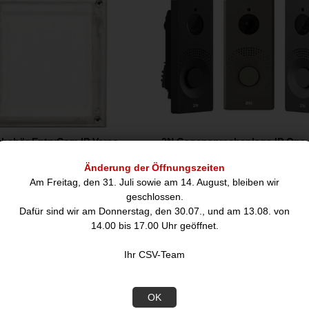
behör EntryCom IP Verso
2N Gegensprechanlage IP One,
InfoPanel
Änderung der Öffnungszeiten
Am Freitag, den 31. Juli sowie am 14. August, bleiben wir
121,99
947,63
geschlossen.
€
€
Dafür sind wir am Donnerstag, den 30.07., und am 13.08. von
14.00 bis 17.00 Uhr geöffnet.
hreibung
Ihr CSV-Team
OK