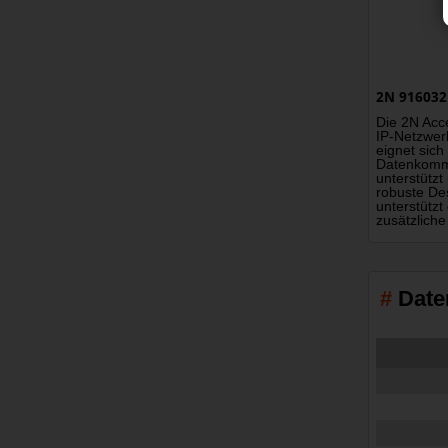
2N 916032
Die 2N Acce
IP-Netzwerk
eignet sich
Datenkommu
unterstützt
robuste De
unterstützt
zusätzliche
Date