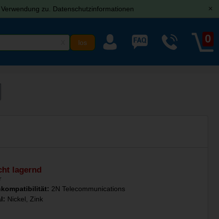
r Verwendung zu.
Datenschutzinformationen
[x]
0
X
cht lagernd
r
kompatibilität:
2N Telecommunications
al:
Nickel, Zink