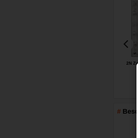
2N Zu
Besc