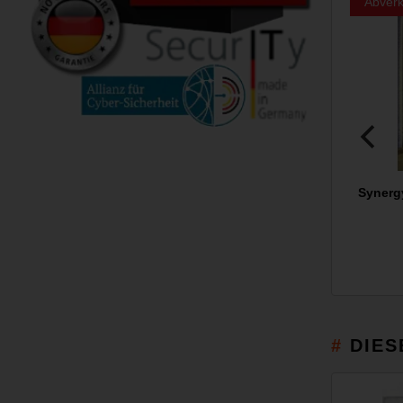
Abverk
Synerg
DIES