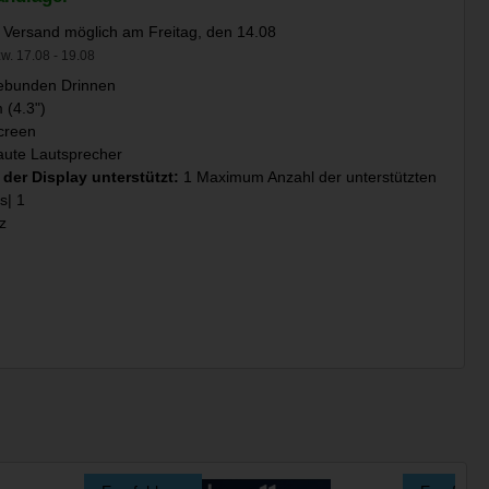
 Versand möglich am Freitag, den 14.08
w. 17.08 - 19.08
ebunden Drinnen
 (4.3")
creen
aute Lautsprecher
 der Display unterstützt:
1 Maximum Anzahl der unterstützten
s| 1
z