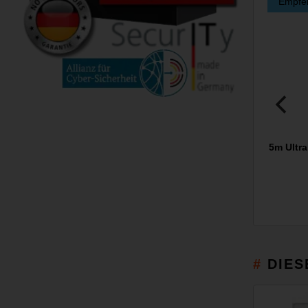
Empfe
5m Ultr
DIES