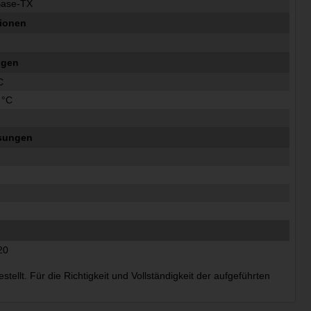
Base-TX
ionen
ngen
C
 °C
sungen
m
m
20
ellt. Für die Richtigkeit und Vollständigkeit der aufgeführten