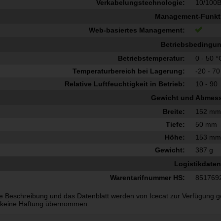
Verkabelungstechnologie:
10/100
Management-Funkt
Web-basiertes Management:
Betriebsbedingu
Betriebstemperatur:
0 - 50 °
Temperaturbereich bei Lagerung:
-20 - 70
Relative Luftfeuchtigkeit in Betrieb:
10 - 90
Gewicht und Abmes
Breite:
152 m
Tiefe:
50 mm
Höhe:
153 m
Gewicht:
387 g
Logistikdaten
Warentarifnummer HS:
851769
e Beschreibung und das Datenblatt werden von Icecat zur Verfügung gest
 keine Haftung übernommen.