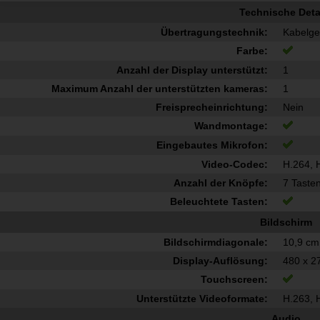
Technische Deta
Übertragungstechnik:
Kabelg
Farbe:
Anzahl der Display unterstützt:
1
Maximum Anzahl der unterstützten kameras:
1
Freisprecheinrichtung:
Nein
Wandmontage:
Eingebautes Mikrofon:
Video-Codec:
H.264, 
Anzahl der Knöpfe:
7 Taste
Beleuchtete Tasten:
Bildschirm
Bildschirmdiagonale:
10,9 cm
Display-Auflösung:
480 x 2
Touchscreen:
Unterstützte Videoformate:
H.263, 
Audio