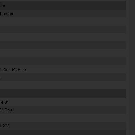
ils
ebunden
H.263, MJPEG
n
 4.3"
72 Pixel
H.264