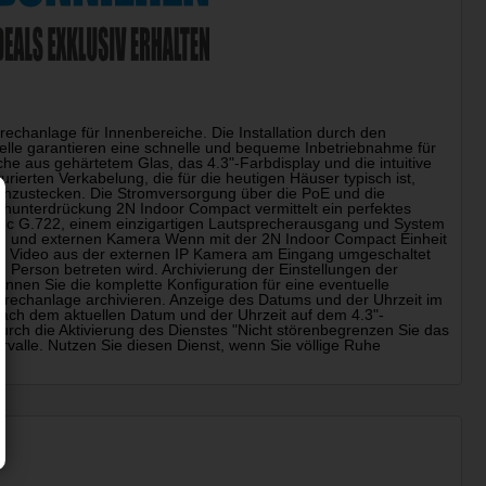
rechanlage für Innenbereiche. Die Installation durch den
telle garantieren eine schnelle und bequeme Inbetriebnahme für
che aus gehärtetem Glas, das 4.3"-Farbdisplay und die intuitive
ierten Verkabelung, die für die heutigen Häuser typisch ist,
einzustecken. Die Stromversorgung über die PoE und die
schunterdrückung 2N Indoor Compact vermittelt ein perfektes
dec G.722, einem einzigartigen Lautsprecherausgang und System
n und externen Kamera Wenn mit der 2N Indoor Compact Einheit
as Video aus der externen IP Kamera am Eingang umgeschaltet
 Person betreten wird. Archivierung der Einstellungen der
nen Sie die komplette Konfiguration für eine eventuelle
sprechanlage archivieren. Anzeige des Datums und der Uhrzeit im
Nach dem aktuellen Datum und der Uhrzeit auf dem 4.3"-
rch die Aktivierung des Dienstes "Nicht störenbegrenzen Sie das
tervalle. Nutzen Sie diesen Dienst, wenn Sie völlige Ruhe