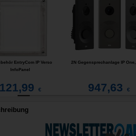
behör EntryCom IP Verso
2N Gegensprechanlage IP One,
InfoPanel
121,99
947,63
€
€
hreibung