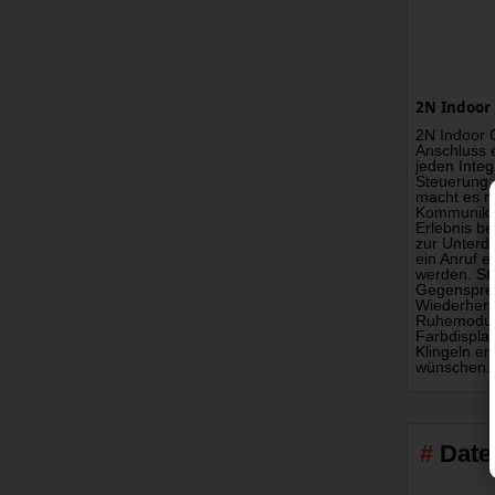
2N Indoor
2N Indoor C
Anschluss 
jeden Integ
Steuerung. 
macht es m
Kommunikati
Erlebnis b
zur Unterd
ein Anruf 
werden. Ste
Gegensprec
Wiederhers
Ruhemodus 
Farbdispla
Klingeln en
wünschen. U
Date