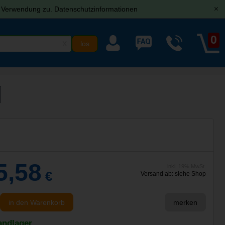
r Verwendung zu.
Datenschutzinformationen
[x]
0
X
5,58
inkl. 19% MwSt.
€
Versand ab: siehe Shop
in den Warenkorb
merken
andlager