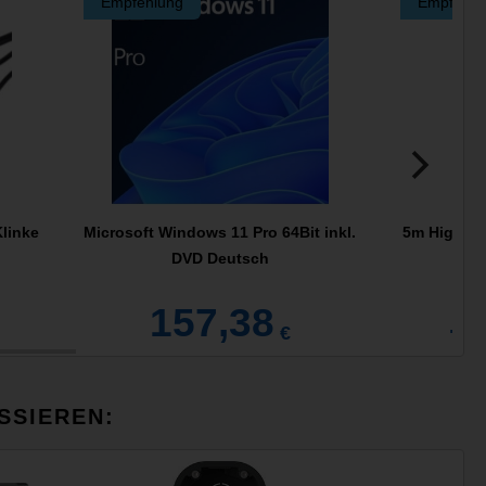
Empfehlung
Empfehlu
Klinke
Microsoft Windows 11 Pro 64Bit inkl.
5m High Sp
DVD Deutsch
157,38
1
€
SSIEREN: