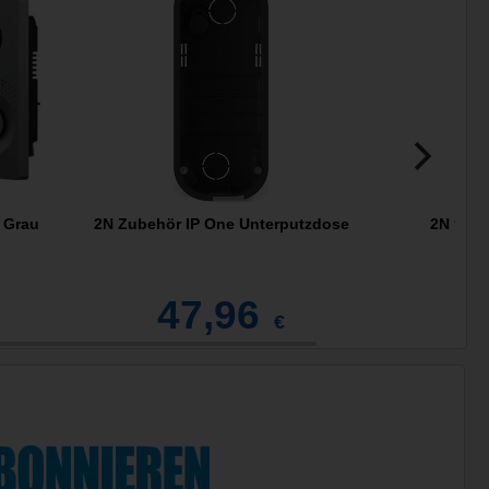
 Grau
2N Zubehör IP One Unterputzdose
2N 9154
47,96
4
€