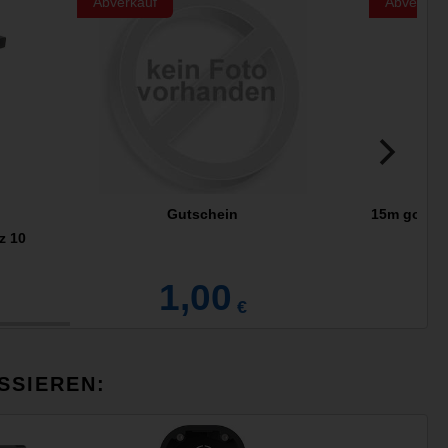
Abverkauf
Abverkau
Gutschein
15m gooba
z 10
1,00
€
SSIEREN: