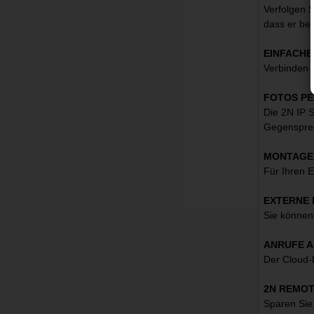
Verfolgen S
dass er beo
EINFACHE
Verbinden 
FOTOS PE
Die 2N IP 
Gegensprec
MONTAGE 
Für Ihren 
EXTERNE
Sie können
ANRUFE A
Der Cloud-D
2N REMOT
Sparen Sie,