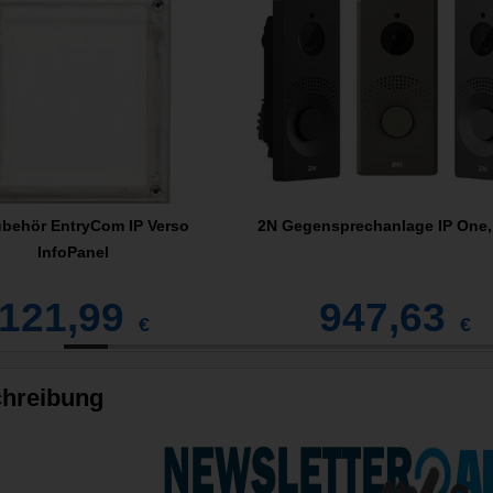
behör EntryCom IP Verso
2N Gegensprechanlage IP One,
InfoPanel
121,99
947,63
€
€
hreibung