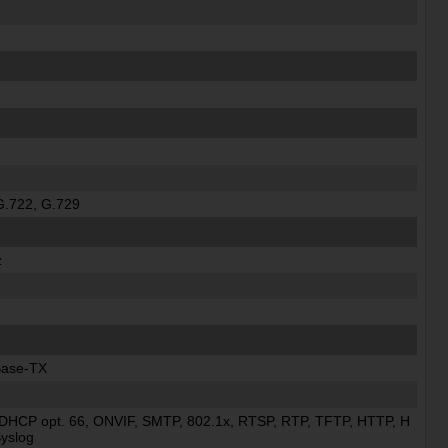
G.722, G.729
z
Base-TX
 DHCP opt. 66, ONVIF, SMTP, 802.1x, RTSP, RTP, TFTP, HTTP, H
yslog