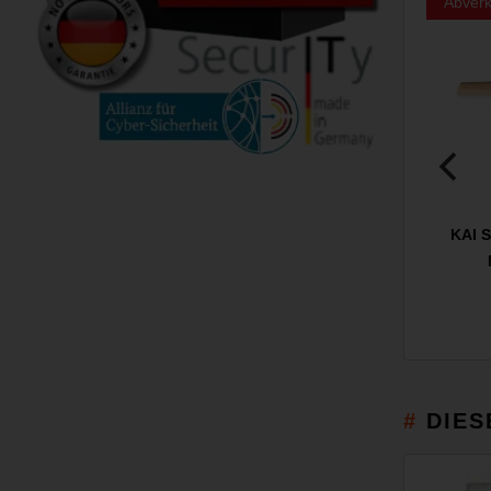
Abverk
KAI 
DIES