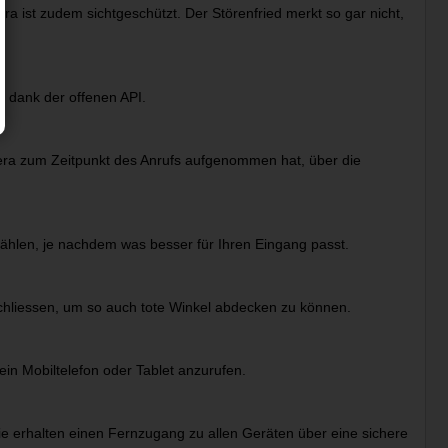
ra ist zudem sichtgeschützt. Der Störenfried merkt so gar nicht,
 dank der offenen API.
mera zum Zeitpunkt des Anrufs aufgenommen hat, über die
hlen, je nachdem was besser für Ihren Eingang passt.
chliessen, um so auch tote Winkel abdecken zu können.
ein Mobiltelefon oder Tablet anzurufen.
Sie erhalten einen Fernzugang zu allen Geräten über eine sichere