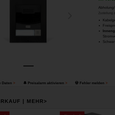
Abholung/
Zustellung z
Kabelg
Freispr
Inneng
Stromv
Schwar
e Daten
🔔 Preisalarm aktivieren
💀 Fehler melden
RKAUF | MEHR>