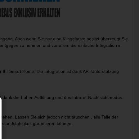
ingang. Auch wenn Sie nur eine Klingeltaste besitzt überzeugt Sie
entgegen zu nehmen und vor allem die einfache Integration in
 Ihr Smart Home. Die Integration ist dank API-Unterstützung
cht dank der hohen Auflösung und des Infrarot-Nachtsichtmodus.
sehen. Lassen Sie sich jedoch nicht täuschen , alle Teile der
erstandsfähigkeit garantieren können.