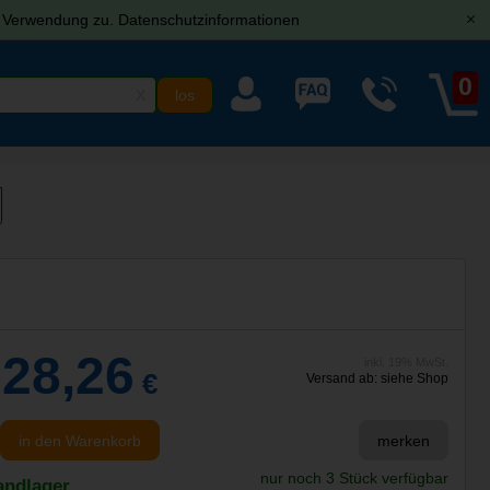
r Verwendung zu.
Datenschutzinformationen
[x]
0
X
028,26
inkl. 19% MwSt.
€
Versand ab: siehe Shop
in den Warenkorb
merken
nur noch 3 Stück verfügbar
andlager