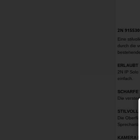
2N 91553
Eine stilvo
durch die 
bestehend
ERLAUBT 
2N IP Solo
einfach.
SCHARFE 
Die verstec
STILVOLL
Die Oberflä
Sprechanlag
KAMERA M