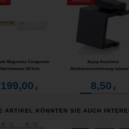
auf
Abverkauf
Seki Magoroku Composite
Equip Keystone
Nakirimesser 28.5cm
Steckdosensicherung schwar
Stück/Pack
199,00
8,50
€
€
E ARTIKEL KÖNNTEN SIE AUCH INTERE