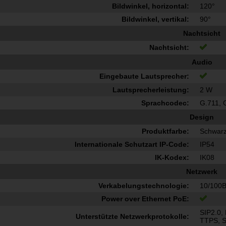
Bildwinkel, horizontal:
120°
Bildwinkel, vertikal:
90°
Nachtsicht
Nachtsicht:
Audio
Eingebaute Lautsprecher:
Lautsprecherleistung:
2 W
Sprachcodec:
G.711, 
Design
Produktfarbe:
Schwar
Internationale Schutzart IP-Code:
IP54
IK-Kodex:
IK08
Netzwerk
Verkabelungstechnologie:
10/100
Power over Ethernet PoE:
SIP2.0,
Unterstützte Netzwerkprotokolle:
TTPS, S