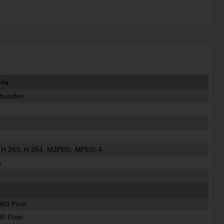
ils
ebunden
 H.263, H.264, MJPEG, MPEG-4
n
960 Pixel
80 Pixel