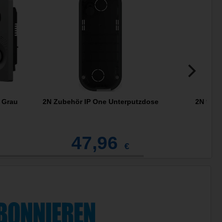
 Grau
2N Zubehör IP One Unterputzdose
2N 9154
47,96
4
€