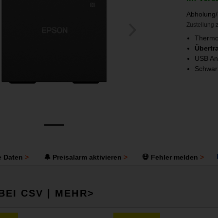
Abholung/
Zustellung z
Thermo
Übertr
USB An
Schwar
e Daten
🔔 Preisalarm aktivieren
💀 Fehler melden
BEI CSV | MEHR>