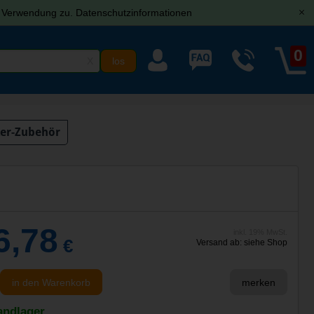
r Verwendung zu.
Datenschutzinformationen
[x]
0
X
er-Zubehör
6,78
inkl. 19% MwSt.
€
Versand ab: siehe Shop
in den Warenkorb
merken
andlager