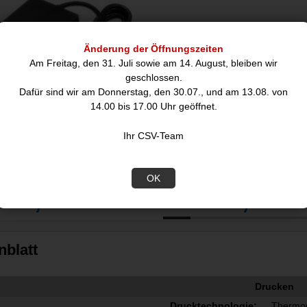
Änderung der Öffnungszeiten
Am Freitag, den 31. Juli sowie am 14. August, bleiben wir
geschlossen.
Dafür sind wir am Donnerstag, den 30.07., und am 13.08. von
14.00 bis 17.00 Uhr geöffnet.
Ihr CSV-Team
son PS-190 Netzteil &
Epson TM-T88VII
pannungsumwandler
OK
48,16
381,38
€
€
nblatt
Drucken
Drucktechnologie:
Thermo