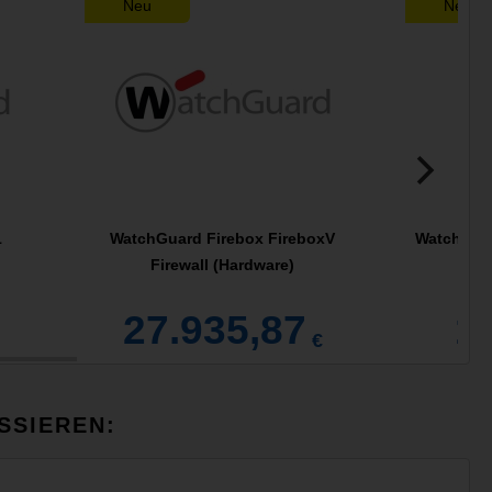
Neu
Neu
1
WatchGuard Firebox FireboxV
WatchGuar
Firewall (Hardware)
Liz
27.935,87
1
€
SSIEREN: