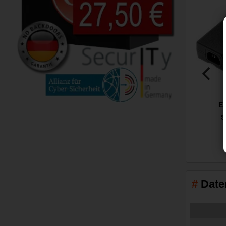
Ep
S
Date