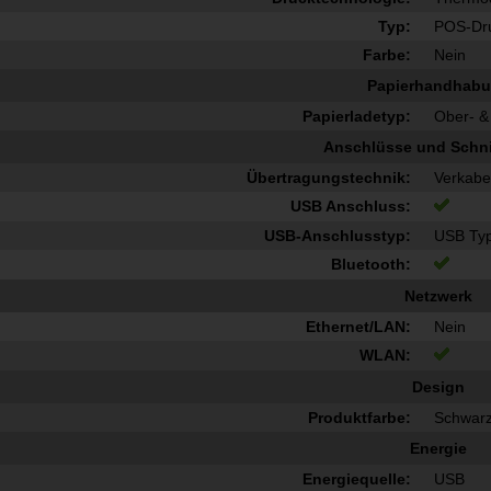
Typ:
POS-Dr
Farbe:
Nein
Papierhandhab
Papierladetyp:
Ober- &
Anschlüsse und Schnit
Übertragungstechnik:
Verkabe
USB Anschluss:
USB-Anschlusstyp:
USB Ty
Bluetooth:
Netzwerk
Ethernet/LAN:
Nein
WLAN:
Design
Produktfarbe:
Schwar
Energie
Energiequelle:
USB