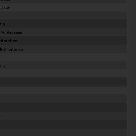
ucker
ung
 Vorderseite
tstellen
lt & Kabellos
p-C
z