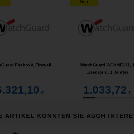
u
Neu
Guard FireboxV, Firewall
WatchGuard WGVME131, 
Lizenz(en), 1 Jahr(e)
6.321,10
1.033,72
€
€
E ARTIKEL KÖNNTEN SIE AUCH INTERE