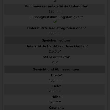
3
Durchmesser unterstützte Unterlüfter:
120 mm
Flüssigkeitskühlungsfähigkeit:
Unterstützte Radiatorgrößen oben:
360 mm
Speichermedium
Unterstützte Hard-Disk Drive Größen:
2.5,3.5"
SSD-Formfaktor:
2.5"
Gewicht und Abmessungen
Breite:
460 mm
Tiefe:
235 mm
Höhe:
370 mm
Gewicht: