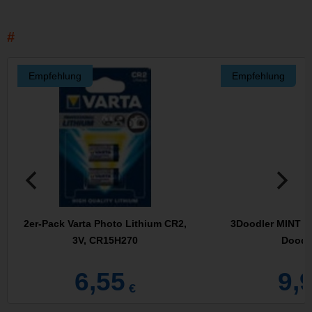
Empfehlung
Empfehlung
2er-Pack Varta Photo Lithium CR2,
3Doodler MINT Z
3V, CR15H270
Doodl
6,55
9,
€