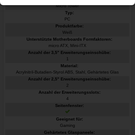
Micro Tower
Typ:
PC
Produktfarbe:
Weiß
Unterstützte Motherboards Formfaktoren:
micro ATX, Mini-ITX
Anzahl der 3,5" Erweiterungseinschübe:
1
Material:
Acrylnitril-Butadien-Styrol ABS, Stahl, Gehärtetes Glas
Anzahl der 2,5" Erweiterungseinschübe:
2
Anzahl der Erweiterungsslots:
4
Seitenfenster:
Geeignet für:
Gaming
Gehärtetes Glaspaneele: