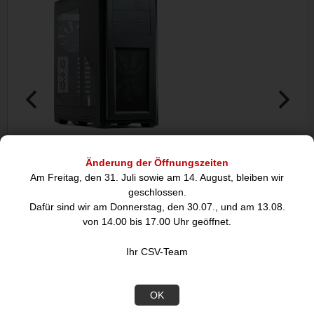
Phanteks Enthoo Pro schwarz,
Phanteks Enthoo 
Acrylfenster
ATX-Bi
Änderung der Öffnungszeiten
Am Freitag, den 31. Juli sowie am 14. August, bleiben wir
geschlossen.
123,07
174
€
Dafür sind wir am Donnerstag, den 30.07., und am 13.08.
von 14.00 bis 17.00 Uhr geöffnet.
Datenblatt
Ihr CSV-Team
OK
Design
Formfaktor: