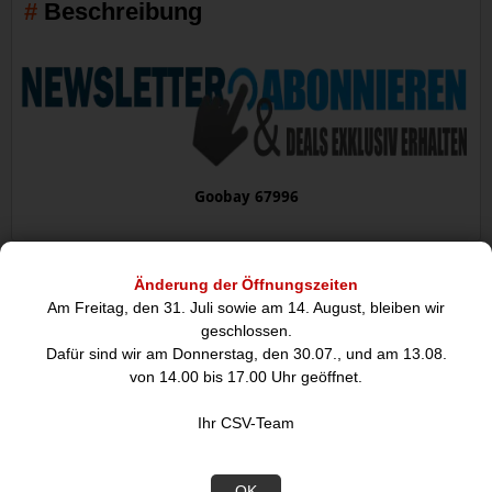
Beschreibung
Goobay 67996
Änderung der Öffnungszeiten
Datenblatt
Am Freitag, den 31. Juli sowie am 14. August, bleiben wir
geschlossen.
Dafür sind wir am Donnerstag, den 30.07., und am 13.08.
Technische Merkmale
von 14.00 bis 17.00 Uhr geöffnet.
Standard:
USB 3.1
Ihr CSV-Team
Kennzeichnungen:
CE, WEEE
OK