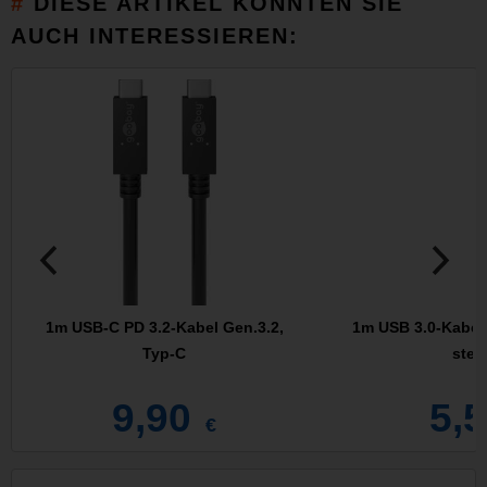
DIESE ARTIKEL KÖNNTEN SIE
AUCH INTERESSIEREN:
1m USB-C PD 3.2-Kabel Gen.3.2,
1m USB 3.0-Kabel,
Typ-C
stec
9,90
5,
€