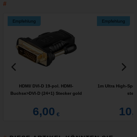
Empfehlung
Empfehlung
HDMI/ DVI-D 19-pol. HDMI-
1m Ultra High-Spe
Buchse>DVI-D (24+1) Stecker gold
stec
6,00
10,
€