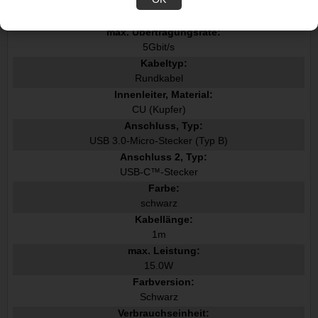
max. Leistung:
15W
max. Übertragungsrate:
5Gbit/s
Kabeltyp:
Rundkabel
Innenleiter, Material:
CU (Kupfer)
Anschluss, Typ:
USB 3.0-Micro-Stecker (Typ B)
Anschluss 2, Typ:
USB-C™-Stecker
Farbe:
schwarz
Kabellänge:
1m
max. Leistung:
15.0W
Farbversion:
Schwarz
Verbrauchseinheit: