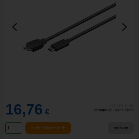
16,76
inkl. 19% MwSt.
€
Versand ab: siehe Shop
in den Warenkorb
merken