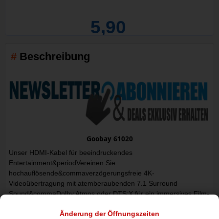
5,90
Beschreibung
Goobay 61020
Unser HDMI-Kabel für beeindruckendes
Entertainment&periodVereinen Sie
hochauflösende&commaverzögerungsfreie 4K-
Videoübertragung mit atemberaubenden 7.1 Surround
Sound&commaDolby Atmos oder DTS:X für ein immersives Film-
und Gamingerlebnis in exzellenter Bild- und Tonqualität.
Änderung der Öffnungszeiten