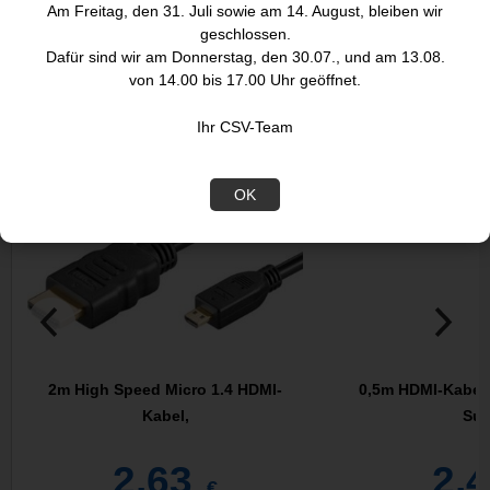
Am Freitag, den 31. Juli sowie am 14. August, bleiben wir
geschlossen.
Dafür sind wir am Donnerstag, den 30.07., und am 13.08.
DIESE ARTIKEL KÖNNTEN SIE
von 14.00 bis 17.00 Uhr geöffnet.
AUCH INTERESSIEREN:
Ihr CSV-Team
Abverkauf
Abverkauf
OK
2m High Speed Micro 1.4 HDMI-
0,5m HDMI-Kabel 
Kabel,
Sup
2,63
2,
€