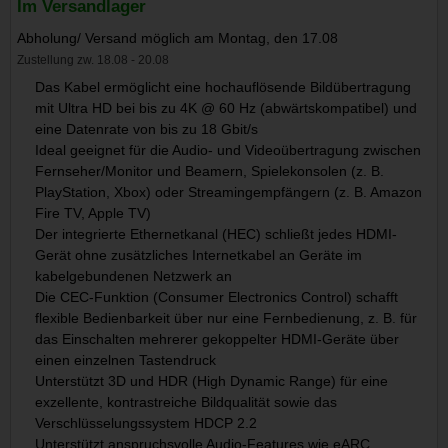
Im Versandlager
Abholung/ Versand möglich am Montag, den 17.08
Zustellung zw. 18.08 - 20.08
Das Kabel ermöglicht eine hochauflösende Bildübertragung
mit Ultra HD bei bis zu 4K @ 60 Hz (abwärtskompatibel) und
eine Datenrate von bis zu 18 Gbit/s
Ideal geeignet für die Audio- und Videoübertragung zwischen
Fernseher/Monitor und Beamern, Spielekonsolen (z. B.
PlayStation, Xbox) oder Streamingempfängern (z. B. Amazon
Fire TV, Apple TV)
Der integrierte Ethernetkanal (HEC) schließt jedes HDMI-
Gerät ohne zusätzliches Internetkabel an Geräte im
kabelgebundenen Netzwerk an
Die CEC-Funktion (Consumer Electronics Control) schafft
flexible Bedienbarkeit über nur eine Fernbedienung, z. B. für
das Einschalten mehrerer gekoppelter HDMI-Geräte über
einen einzelnen Tastendruck
Unterstützt 3D und HDR (High Dynamic Range) für eine
exzellente, kontrastreiche Bildqualität sowie das
Verschlüsselungssystem HDCP 2.2
Unterstützt anspruchsvolle Audio-Features wie eARC