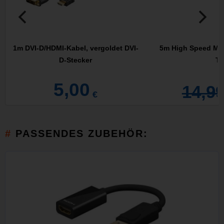
1m DVI-D/HDMI-Kabel, vergoldet DVI-
5m High Speed Min
D-Stecker
Ty
5,00
14,9
€
PASSENDES ZUBEHÖR: