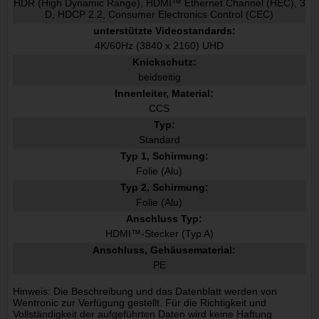
HDR (High Dynamic Range), HDMI™ Ethernet Channel (HEC), 3
D, HDCP 2.2, Consumer Electronics Control (CEC)
unterstützte Videostandards:
4K/60Hz (3840 x 2160) UHD
Knickschutz:
beidseitig
Innenleiter, Material:
CCS
Typ:
Standard
Typ 1, Schirmung:
Folie (Alu)
Typ 2, Schirmung:
Folie (Alu)
Anschluss Typ:
HDMI™-Stecker (Typ A)
Anschluss, Gehäusematerial:
PE
Hinweis: Die Beschreibung und das Datenblatt werden von
Wentronic zur Verfügung gestellt. Für die Richtigkeit und
Vollständigkeit der aufgeführten Daten wird keine Haftung