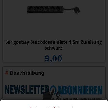
6er goobay Steckdosenleiste 1,5m Zuleitung
schwarz
9,00
Beschreibung