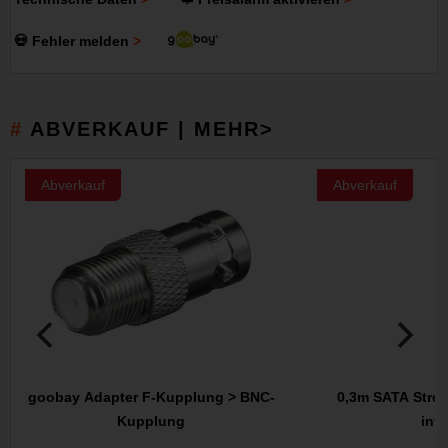
💀 Fehler melden
ABVERKAUF | MEHR>
Abverkauf
Abverkauf
goobay Adapter F-Kupplung > BNC-
0,3m SATA Stro
Kupplung
inte