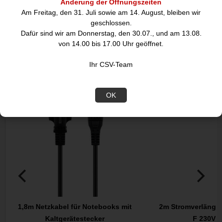
Änderung der Öffnungszeiten
Goobay 56587
Am Freitag, den 31. Juli sowie am 14. August, bleiben wir
geschlossen.
Dafür sind wir am Donnerstag, den 30.07., und am 13.08.
von 14.00 bis 17.00 Uhr geöffnet.
DIESE ARTIKEL KÖNNTEN SIE
Ihr CSV-Team
AUCH INTERESSIEREN:
OK
Angebot
1,8m Netzkabel für Notebooks mit
2m Stromverlänger
Kaltgerätestecker
F 230V, 