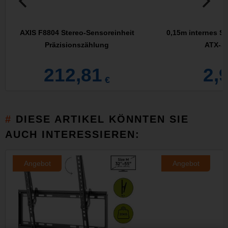
AXIS F8804 Stereo-Sensoreinheit
0,15m internes St
Präzisionszählung
ATX-St
212,81
2,
€
DIESE ARTIKEL KÖNNTEN SIE
AUCH INTERESSIEREN:
Angebot
Angebot