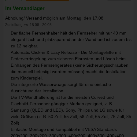
Im Versandlager
Abholung/ Versand möglich am Montag, den 17.08
Zustellung zw. 18.08 - 20.08
Der flache Fernsehhalter hält den Fernseher mit nur 49 mm
elegant flach und platzsparend an der Wand und ist zudem bis
zu 12 neigbar.
Automatic Click-in & Easy Release - Die Montagehilfe mit
Federverriegelung zum sicheren Einrasten und Lösen beim
Einhängen des Fernsehgerätes (keine Sicherungsschrauben,
die manuell befestigt werden müssen) macht die Installation
zum Kinderspiel.
Die integrierte Wasserwaage sorgt für eine einfache
Ausrichtung der Installation.
Die TV-Wandhalterung ist für die meisten Curved und
Flachbild-Fernseher gängiger Marken geeignet, z. B.
Samsung (QLED und LED), Sony, Philips und LG sowie für
viele Größen (z. B. 50 Zoll, 55 Zoll, 58 Zoll, 65 Zoll, 75 Zoll, 85
Zoll)
Einfache Montage und kompatibel mit VESA Standards
200x200, 300x200, 300x300, 400x200, 400x300, 400x400,