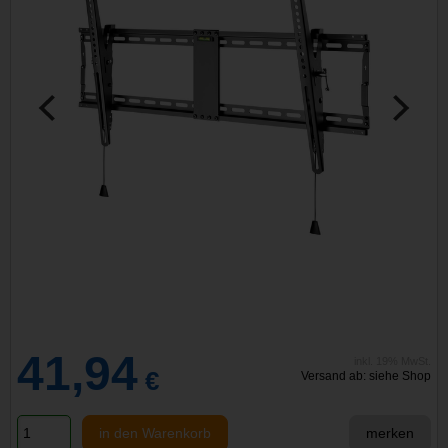
41,94
inkl. 19% MwSt.
€
Versand ab: siehe Shop
in den Warenkorb
merken