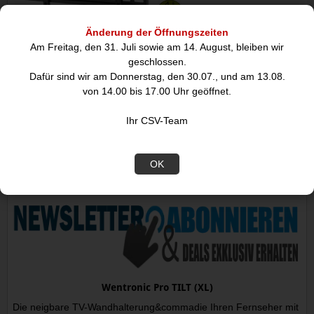
Änderung der Öffnungszeiten
Am Freitag, den 31. Juli sowie am 14. August, bleiben wir
TV-Wandhalterung Basic TILT (M) für
TV-Wandhalterung 
geschlossen.
Dafür sind wir am Donnerstag, den 30.07., und am 13.08.
von 14.00 bis 17.00 Uhr geöffnet.
9,00
16,
Ihr CSV-Team
€
OK
Beschreibung
Wentronic Pro TILT (XL)
Die neigbare TV-Wandhalterung&commadie Ihren Fernseher mit