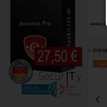
Goobay 30
DIES
Ange