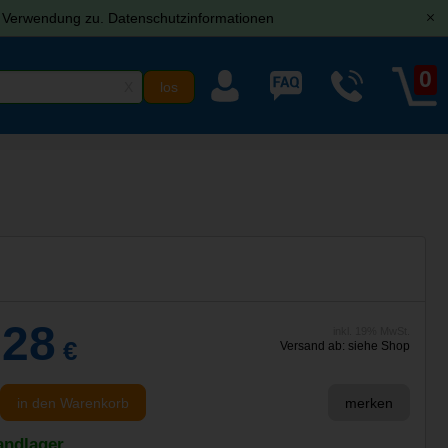
r Verwendung zu.
Datenschutzinformationen
[x]
0
X
,28
inkl. 19% MwSt.
€
Versand ab: siehe Shop
in den Warenkorb
merken
andlager