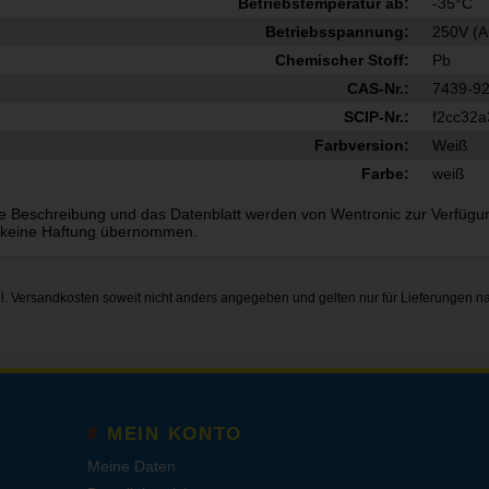
Betriebstemperatur ab:
-35°C
Betriebsspannung:
250V (A
Chemischer Stoff:
Pb
CAS-Nr.:
7439-92
SCIP-Nr.:
f2cc32a
Farbversion:
Weiß
Farbe:
weiß
e Beschreibung und das Datenblatt werden von Wentronic zur Verfügung g
 keine Haftung übernommen.
gl.
Versandkosten
soweit nicht anders angegeben und gelten nur für Lieferungen n
MEIN KONTO
Meine Daten