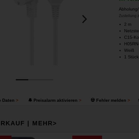
Abholung/
Zustellung z
2 m
Netzste
C15-Ko
H05RN-
Weiß
1 Stück
e Daten
🔔 Preisalarm aktivieren
💀 Fehler melden
RKAUF | MEHR>