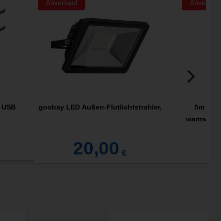
Abverkauf
Abverkau
+ USB
goobay LED Außen-Flutlichtstrahler,
5m Syne
warmweiß 
20,00
€