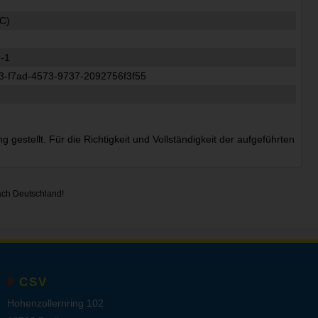
C)
-1
3-f7ad-4573-9737-2092756f3f55
estellt. Für die Richtigkeit und Vollständigkeit der aufgeführten
ach Deutschland!
CSV
Hohenzollernring 102