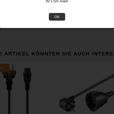
Ihr CSV-Team
OK
370
E ARTIKEL KÖNNTEN SIE AUCH INTERE
bot