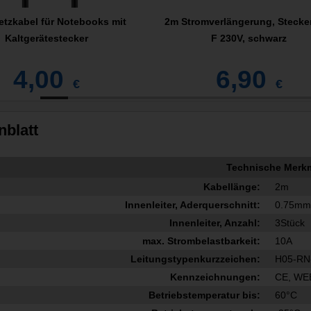
etzkabel für Notebooks mit
2m Stromverlängerung, Stecke
Kaltgerätestecker
F 230V, schwarz
4,00
6,90
€
€
nblatt
Technische Merk
Kabellänge:
2m
Innenleiter, Aderquerschnitt:
0.75mm
Innenleiter, Anzahl:
3Stück
max. Strombelastbarkeit:
10A
Leitungstypenkurzzeichen:
H05-RN
Kennzeichnungen:
CE, WE
Betriebstemperatur bis:
60°C