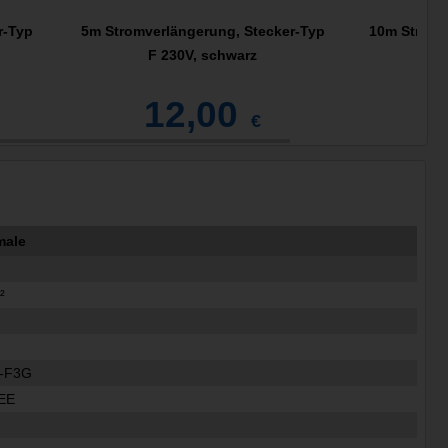
r-Typ
5m Stromverlängerung, Stecker-Typ
10m Stromv
F 230V, schwarz
12,00
€
male
²
-F3G
EE