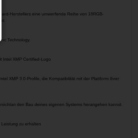
board-Herstellers eine umwerfende Reihe von 18RGB-
st.
Sync Technology.
Intel XMP Certified-Logo
el XMP 3.0-Profile, die Kompatibilität mit der Plattform Ihrer
versichtan den Bau deines eigenen Systems herangehen kannst.
 Leistung zu erhalten