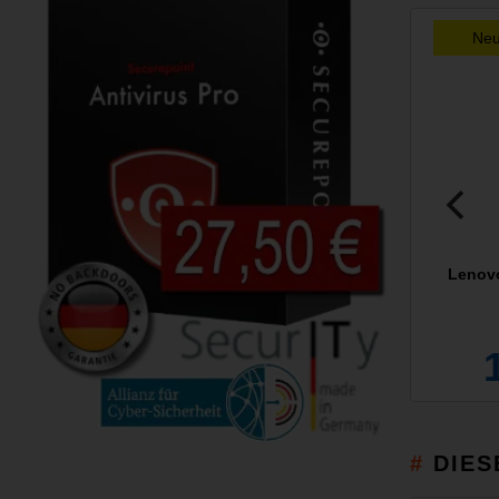
Ne
Lenov
DIES