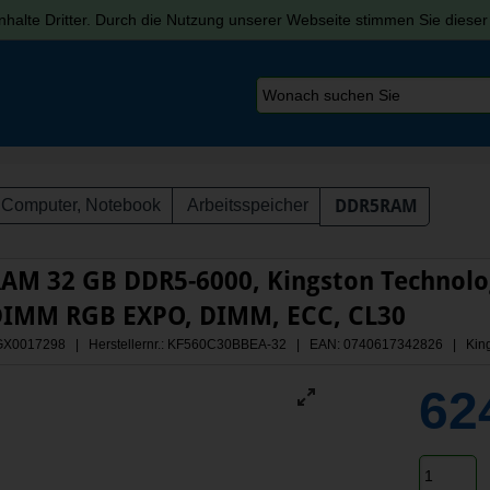
halte Dritter. Durch die Nutzung unserer Webseite stimmen Sie diese
Computer, Notebook
Arbeitsspeicher
DDR5RAM
AM 32 GB DDR5-6000, Kingston Technol
DIMM RGB EXPO, DIMM, ECC, CL30
 AGX0017298 | Herstellernr.: KF560C30BBEA-32
| EAN: 0740617342826 | Kings
62