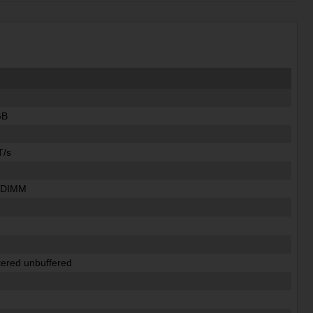
GB
T/s
n DIMM
tered unbuffered