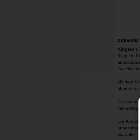
DDR5RAM 3
Kingston 
Kingston F
anpassbare
Geschwindi
Mit dem Ki
übertakten
Die lebend
Technology
Der Kingst
anpassbare
Garantie.