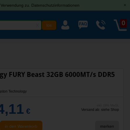
r Verwendung zu.
Datenschutzinformationen
[x]
0
X
ogy FURY Beast 32GB 6000MT/s DDR5
ton Technology
4,11
inkl. 19% MwSt.
€
Versand ab: siehe Shop
in den Warenkorb
merken