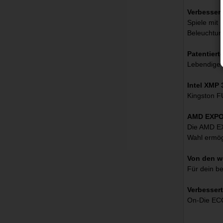
Verbesser
Spiele mit
Beleuchtung
Patentier
Lebendige 
Intel XMP 3
Kingston F
AMD EXPO z
Die AMD EXP
Wahl ermög
Von den w
Für dein b
Verbessert
On-Die ECC 