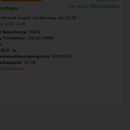
nur noch 2 Stück verfügbar
andlager
 Versand möglich am Dienstag, den 11.08
w. 12.08 - 16.08
er Speichertyp:
DDR5
 Formfaktor:
288-pin DIMM
a
e ECC:
Ja
erdatenübertragungsrate:
6000 MT/s
erkapazität:
32 GB
 Informationen