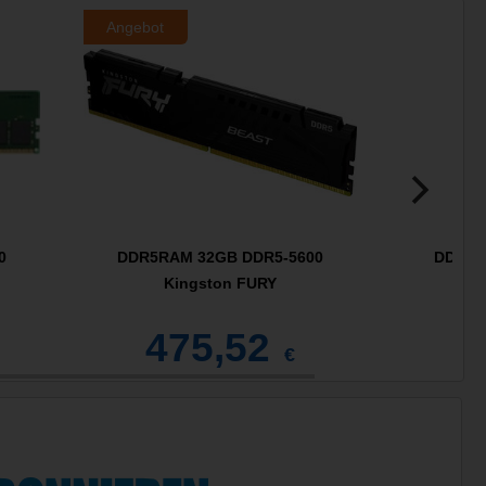
Angebot
0
DDR5RAM 32GB DDR5-5600
DDR5R
Kingston FURY
Ki
475,52
5
€