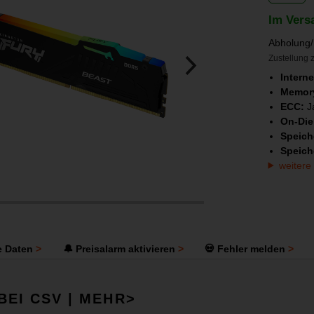
Im Vers
Abholung/
Zustellung z
Intern
Memory
ECC:
J
On-Di
Speich
Speich
weitere
e Daten
🔔 Preisalarm aktivieren
💀 Fehler melden
BEI CSV | MEHR>