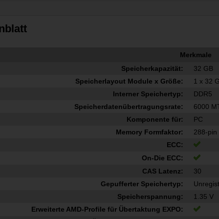
nblatt
Merkmale
Speicherkapazität:
32 GB
Speicherlayout Module x Größe:
1 x 32 
Interner Speichertyp:
DDR5
Speicherdatenübertragungsrate:
6000 M
Komponente für:
PC
Memory Formfaktor:
288-pi
ECC:
On-Die ECC:
CAS Latenz:
30
Gepufferter Speichertyp:
Unregis
Speicherspannung:
1.35 V
Erweiterte AMD-Profile für Übertaktung EXPO: