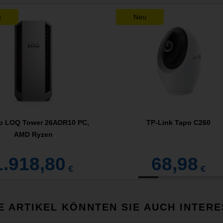
u
Neu
o LOQ Tower 26ADR10 PC,
TP-Link Tapo C260
AMD Ryzen
1.918,80
68,98
€
€
E ARTIKEL KÖNNTEN SIE AUCH INTERE