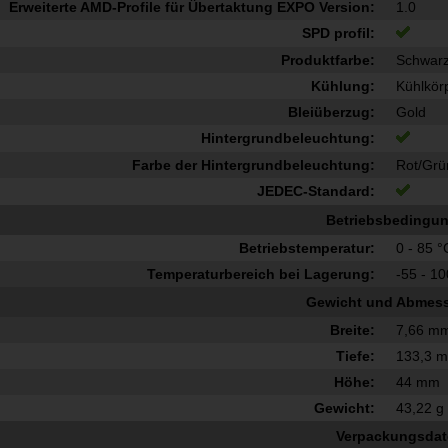
Erweiterte AMD-Profile für Übertaktung EXPO Version:
1.0
SPD profil:
Produktfarbe:
Schwar
Kühlung:
Kühlkör
Bleiüberzug:
Gold
Hintergrundbeleuchtung:
Farbe der Hintergrundbeleuchtung:
Rot/Grü
JEDEC-Standard:
Betriebsbedingu
Betriebstemperatur:
0 - 85 °
Temperaturbereich bei Lagerung:
-55 - 1
Gewicht und Abmes
Breite:
7,66 m
Tiefe:
133,3 
Höhe:
44 mm
Gewicht:
43,22 g
Verpackungsda