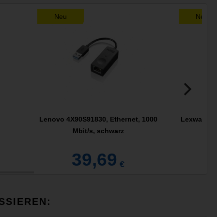
Neu
Neu
Lenovo 4X90S91830, Ethernet, 1000
Lexware Wa
Mbit/s, schwarz
A
39,69
€
SSIEREN: