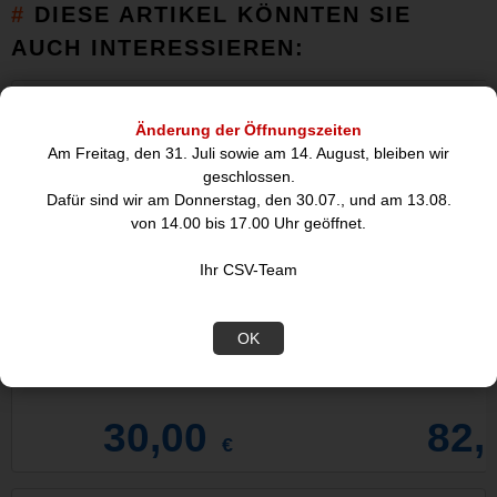
DIESE ARTIKEL KÖNNTEN SIE
AUCH INTERESSIEREN:
Abverkauf
Abverkauf
Änderung der Öffnungszeiten
Am Freitag, den 31. Juli sowie am 14. August, bleiben wir
geschlossen.
Dafür sind wir am Donnerstag, den 30.07., und am 13.08.
von 14.00 bis 17.00 Uhr geöffnet.
Ihr CSV-Team
OK
DDR4RAM 4GB DDR4-2133 Kingston
DDR4RAM 8GB DDR
ValueRAM
Valu
30,00
82,
€