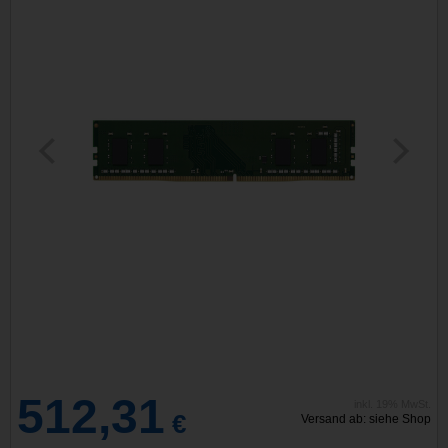
512,31
inkl. 19% MwSt.
€
Versand ab: siehe Shop