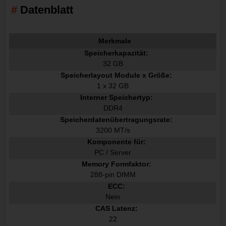
Datenblatt
Merkmale
Speicherkapazität:
32 GB
Speicherlayout Module x Größe:
1 x 32 GB
Interner Speichertyp:
DDR4
Speicherdatenübertragungsrate:
3200 MT/s
Komponente für:
PC / Server
Memory Formfaktor:
288-pin DIMM
ECC:
Nein
CAS Latenz:
22