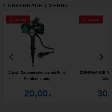
ABVERKAUF | MEHR>
Abverkauf
Abverkauf
2-fach Gartensteckdose mit Funk-
DDR4RAM 4GB DDR
Fernbedienung,
Valu
20,00
30,
€