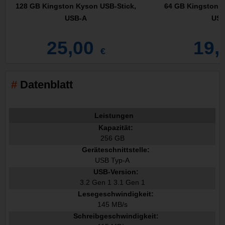
128 GB Kingston Kyson USB-Stick,
64 GB Kingston K
USB-A
USB
25,00
19,
€
Datenblatt
Leistungen
Kapazität:
256 GB
Geräteschnittstelle:
USB Typ-A
USB-Version:
3.2 Gen 1 3.1 Gen 1
Lesegeschwindigkeit:
145 MB/s
Schreibgeschwindigkeit: