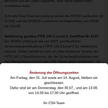
Benutzer auf die Daten zugreifen, aber keine Änderungen
vornehmen kann.
Schnelle Dual-Channel-Leistung bieten die KP200-Laufwerke mit
512GB und die KP200C-Laufwerke mit Kapazitäten von 64GB
bis 512GB.
Validierung gemäss FIPS 140-3 Level 3, Zertifikat Nr. 5133
Der KP200 erfüllt jetzt die von NIST veröffentlichte
Sicherheitsspezifikationen FIPS 140-3 Level 3 für militärische
Zwecke. Dabei handelt es sich um eine erweiterte Version der
FIPS 140-2-Spezifikationen, die die Sicherheitsfunktionen und
den Manipulationsschutz des USB-Sticks weiter verbessert. Sie
umfasst XTS-AES 256-Bit-Verschlüsselung sowie Schutz vor
Brute-Force- und BadUSB-Angriffen mit digital signierter
Änderung der Öffnungszeiten
Firmware. Die Schaltkreise sind mit einer speziellen
Am Freitag, den 31. Juli sowie am 14. August, bleiben wir
Epoxidschicht überzogen, die es praktisch unmöglich macht, die
geschlossen.
Komponenten zu entfernen, ohne sie zu beschädigen. So
Dafür sind wir am Donnerstag, den 30.07., und am 13.08.
verhindertdieses widerstandsfähige Epoxid Angriffe auf die
von 14.00 bis 17.00 Uhr geöffnet.
Halbleiterkomponenten.
Ihr CSV-Team
Unabhängig von Betriebssystem und Gerät