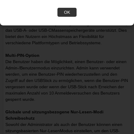
Da der KP200 mit einem wiederaufladbaren Akku ausgestattet
ist, kann das Tastenfeld zum Entsperren des USB-Sticks
OK
verwendet werden, ohne dass eine Software erforderlich ist.
Anschliessend kann er an jedes System angeschlossen werden,
das USB-A- oder USB-CMassenspeichergeräte unterstützt. Dies
bietet den Nutzern ein Höchstmass an Flexibilität für
verschiedene Plattformtypen und Betriebssysteme.
Multi-PIN-Option
Die Benutzer haben die Möglichkeit, einen Benutzer- oder einen
Admin-/Benutzermodus einzurichten. Admin kann verwendet
werden, um eine Benutzer-PIN wiederherzustellen und den
Zugriff auf den USBStick zu ermöglichen, wenn die Benutzer-PIN
vergessen wurde oder wenn der USB-Stick nach Erreichen der
maximalen Anzahl von 10 Anmeldeversuchen des Benutzers
gesperrt wurde.
Globale und sitzungsbezogene Nur-Lesen-Modi
Schreibschutz
Sowohl der Administrator als auch der Benutzer können einen
sitzungsbasierten Nur-LesenModus einstellen, um den USB-