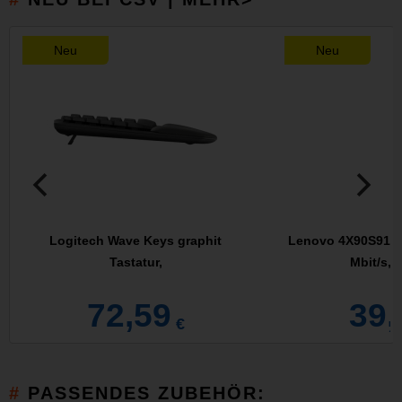
Neu
Neu
Logitech Wave Keys graphit
Lenovo 4X90S91830
Tastatur,
Mbit/s, 
72,59
39,
€
PASSENDES ZUBEHÖR: