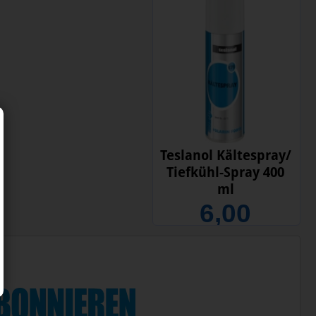
Teslanol Kältespray/
Tiefkühl-Spray 400
ml
6,00