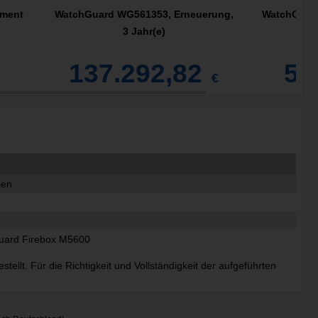
ement
WatchGuard WG561353, Erneuerung,
WatchGuard
3 Jahr(e)
137.292,82
53
€
zen
uard Firebox M5600
ellt. Für die Richtigkeit und Vollständigkeit der aufgeführten