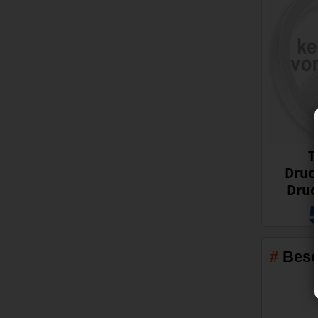
T
Druc
Druc
Besc