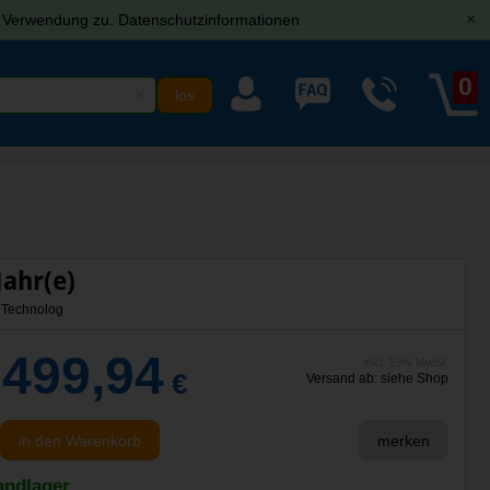
r Verwendung zu.
Datenschutzinformationen
[x]
0
X
Jahr(e)
Technolog
.499,94
inkl. 19% MwSt.
€
Versand ab: siehe Shop
in den Warenkorb
merken
andlager