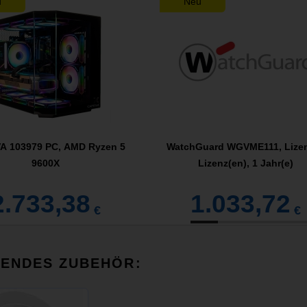
u
Neu
A 103979 PC, AMD Ryzen 5
WatchGuard WGVME111, Lizen
9600X
Lizenz(en), 1 Jahr(e)
2.733,38
1.033,72
€
€
SENDES ZUBEHÖR: