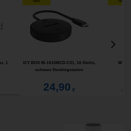
Neu
Neu
z, 1
ICY BOX IB-1610MCD-C31, 10 Gbit/s,
Watch
schwarz Dockingstation
Liz
24,90
2
€