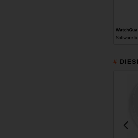
WatchGuard
Software li
DIES