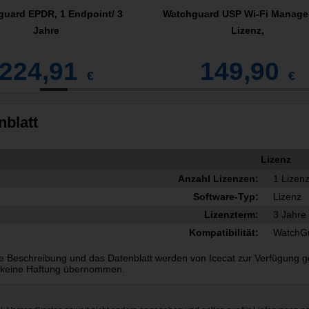
uard EPDR, 1 Endpoint/ 3
Watchguard USP Wi-Fi Manag
Jahre
Lizenz,
224,91
149,90
€
€
nblatt
Lizenz
Anzahl Lizenzen:
1 Lizen
Software-Typ:
Lizenz
Lizenzterm:
3 Jahre
Kompatibilität:
WatchG
e Beschreibung und das Datenblatt werden von Icecat zur Verfügung gest
 keine Haftung übernommen.