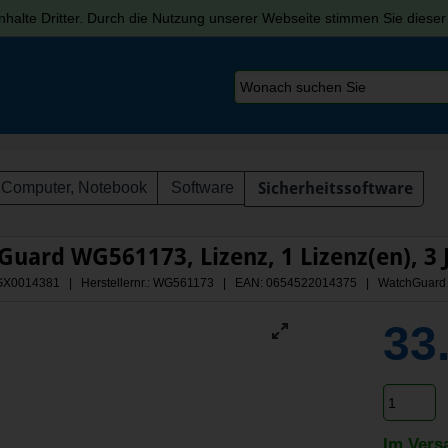
halte Dritter. Durch die Nutzung unserer Webseite stimmen Sie diese
Computer, Notebook
Software
Sicherheitssoftware
uard WG561173, Lizenz, 1 Lizenz(en), 3 
 AGX0014381 | Herstellernr.: WG561173
| EAN: 0654522014375 | WatchGuard 
33
Im Vers