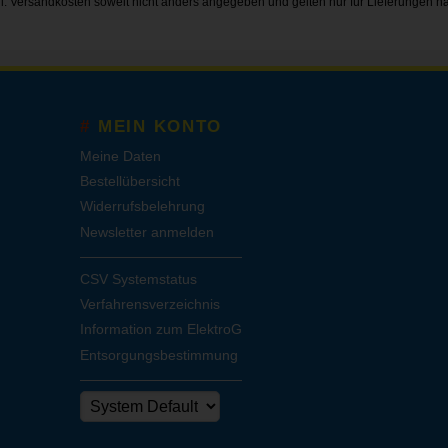
gl.
Versandkosten
soweit nicht anders angegeben und gelten nur für Lieferungen n
MEIN KONTO
Meine Daten
Bestellübersicht
Widerrufsbelehrung
Newsletter anmelden
CSV Systemstatus
Verfahrensverzeichnis
Information zum ElektroG
Entsorgungsbestimmung