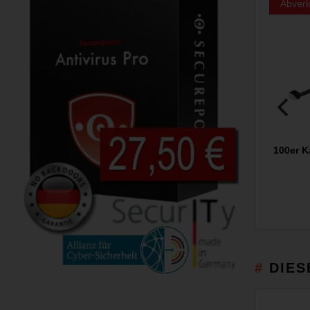
Abverk
100er K
DIES