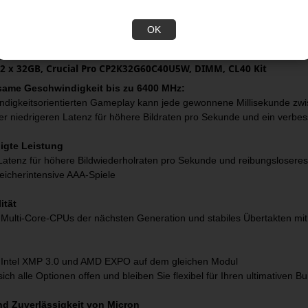
OK
 x 32GB, Crucial Pro CP2K32G60C40U5W, DIMM, CL40 Kit
same Geschwindigkeit bis zu 6400 MHz:
ndigkeitsorientierten Gameplay kann jede gewonnene Millisekunde zwi
ner niedrigeren Latenz für höhere Bildraten pro Sekunde und ein verbe
igte Leistung
Latenz für höhere Bildwiederholraten pro Sekunde und reibungsloser
peicherintensive AAA-Spiele
ität
t Multi-Core-CPUs der nächsten Generation und stabiles Übertakten m
t
t Intel XMP 3.0 und AMD EXPO auf dem gleichen Modul
sich alle Optionen offen und bleiben Sie flexibel für Ihren ultimativen Bu
nd Zuverlässigkeit von Micron