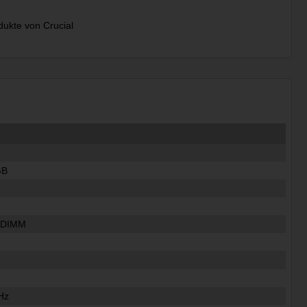
ukte von Crucial
GB
n DIMM
Hz