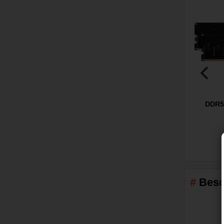
DDR5
Besc