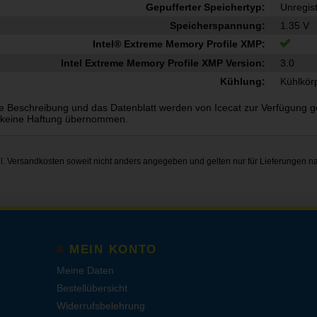
Gepufferter Speichertyp:
Unregis
Speicherspannung:
1.35 V
Intel® Extreme Memory Profile XMP:
Intel Extreme Memory Profile XMP Version:
3.0
Kühlung:
Kühlkör
e Beschreibung und das Datenblatt werden von Icecat zur Verfügung gest
 keine Haftung übernommen.
gl.
Versandkosten
soweit nicht anders angegeben und gelten nur für Lieferungen n
MEIN KONTO
Meine Daten
Bestellübersicht
Widerrufsbelehrung