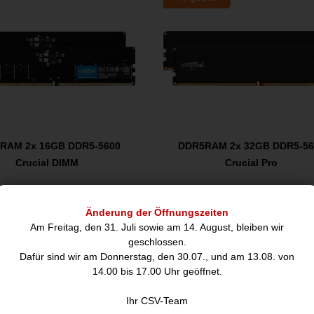
RAM 2x 16GB DDR5-5600
DDR5RAM 2x 32GB DDR5-56
Crucial DIMM
Crucial Pro
455,71
822,92
€
€
Änderung der Öffnungszeiten
Am Freitag, den 31. Juli sowie am 14. August, bleiben wir
geschlossen.
hreibung
Dafür sind wir am Donnerstag, den 30.07., und am 13.08. von
14.00 bis 17.00 Uhr geöffnet.
Ihr CSV-Team