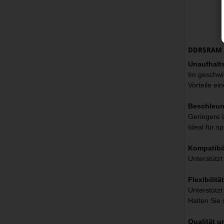
DDR5RAM 2
Unaufhalt
Im geschwi
Vorteile ei
Beschleun
Geringere 
Ideal für s
Kompatibil
Unterstütz
Flexibilitä
Unterstütz
Halten Sie 
Qualität u