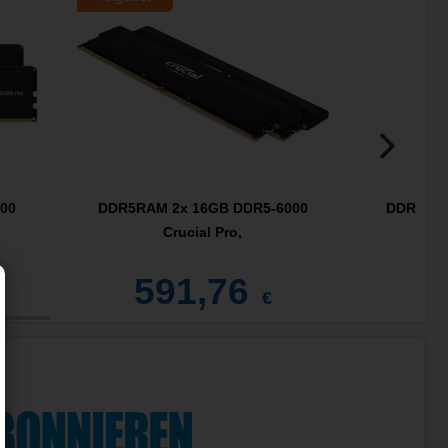
00
DDR5RAM 2x 16GB DDR5-6000
DDR5RAM 
Crucial Pro,
CP
591,76
9
€