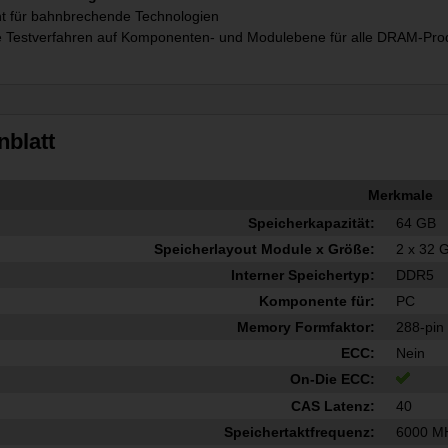
ht für bahnbrechende Technologien
 Testverfahren auf Komponenten- und Modulebene für alle DRAM-Prod
nblatt
Merkmale
Speicherkapazität:
64 GB
Speicherlayout Module x Größe:
2 x 32 
Interner Speichertyp:
DDR5
Komponente für:
PC
Memory Formfaktor:
288-pi
ECC:
Nein
On-Die ECC:
CAS Latenz:
40
Speichertaktfrequenz:
6000 M