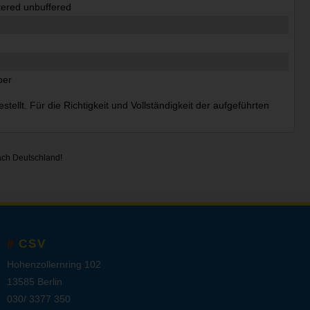
tered unbuffered
per
ellt. Für die Richtigkeit und Vollständigkeit der aufgeführten
ach Deutschland!
CSV
Hohenzollernring 102
13585 Berlin
030/ 3377 350