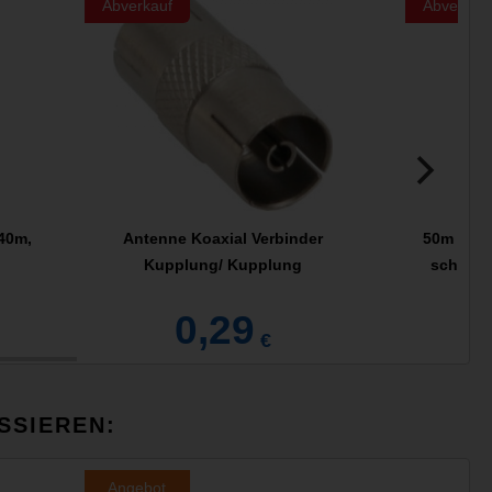
Abverkauf
Abverkau
40m,
Antenne Koaxial Verbinder
50m Gard
Kupplung/ Kupplung
schwarz
0,29
€
SSIEREN:
Angebot