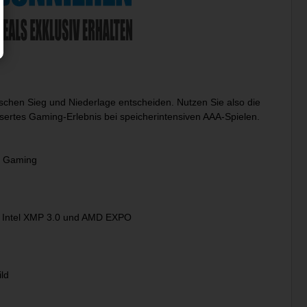
schen Sieg und Niederlage entscheiden. Nutzen Sie also die
ssertes Gaming-Erlebnis bei speicherintensiven AAA-Spielen.
es Gaming
it Intel XMP 3.0 und AMD EXPO
ild