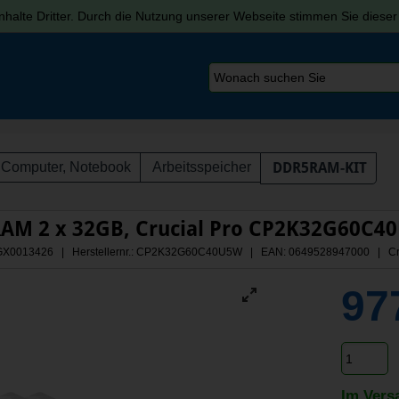
halte Dritter. Durch die Nutzung unserer Webseite stimmen Sie diese
Computer, Notebook
Arbeitsspeicher
DDR5RAM-KIT
AM 2 x 32GB, Crucial Pro CP2K32G60C40
: AGX0013426 | Herstellernr.: CP2K32G60C40U5W
| EAN: 0649528947000 | Cr
97
Im Vers