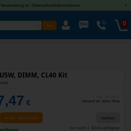
r Verwendung zu.
Datenschutzinformationen
[x]
0
X
U5W, DIMM, CL40 Kit
ucial
7,47
inkl. 19% MwSt.
€
Versand ab: siehe Shop
in den Warenkorb
merken
nur noch 1 Stück verfügbar
andlager