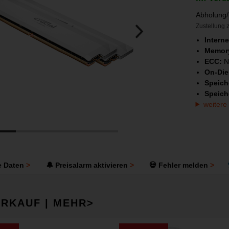
Abholung/
Zustellung z
Intern
Memory
ECC:
N
On-Di
Speich
Speich
weitere
e Daten
🔔 Preisalarm aktivieren
💀 Fehler melden
RKAUF | MEHR>