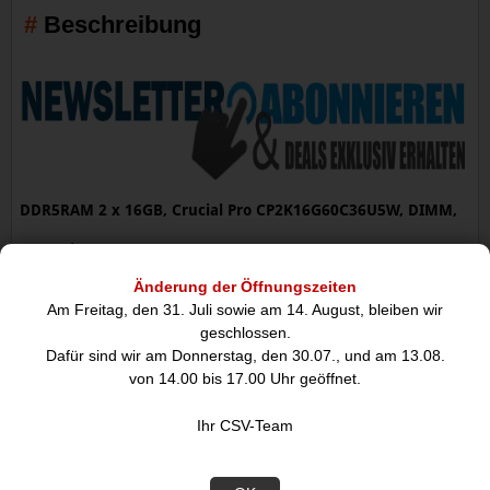
Beschreibung
DDR5RAM 2 x 16GB, Crucial Pro CP2K16G60C36U5W, DIMM,
CL36 Kit
DDR5 Pro Speicher zum Übertakten
Änderung der Öffnungszeiten
Bringen Sie die Leistung auf die nächste Stufe mit der enormen
Am Freitag, den 31. Juli sowie am 14. August, bleiben wir
Geschwindigkeit und Bandbreite von Crucial DDR5 Pro Speicher:
geschlossen.
Overclocking Edition. Mobilisieren Sie die Leistung niedriger
Dafür sind wir am Donnerstag, den 30.07., und am 13.08.
Latenz, um noch schneller zu werden und den nächsten Sieg zu
von 14.00 bis 17.00 Uhr geöffnet.
sichern, anstatt sich über Leistungsengpässe zu ärgern. Unser
leistungsstarker DDR5 Pro Speicher zum Übertakten unterstützt
Ihr CSV-Team
Multi-Core-CPUs der nächsten Generation sowie Intel XMP 3.0
und AMD EXPO auf jedem Modul.