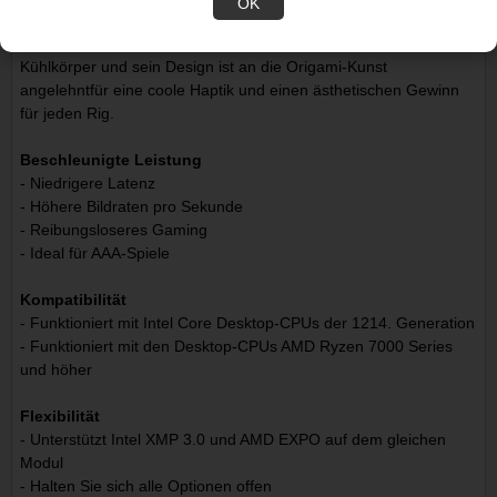
OK
Cooles Look-and-Feel
Unser DDR5 Pro Speicher zum Übertakten verfügt über einen
Kühlkörper und sein Design ist an die Origami-Kunst
angelehntfür eine coole Haptik und einen ästhetischen Gewinn
für jeden Rig.
Beschleunigte Leistung
- Niedrigere Latenz
- Höhere Bildraten pro Sekunde
- Reibungsloseres Gaming
- Ideal für AAA-Spiele
Kompatibilität
- Funktioniert mit Intel Core Desktop-CPUs der 1214. Generation
- Funktioniert mit den Desktop-CPUs AMD Ryzen 7000 Series
und höher
Flexibilität
- Unterstützt Intel XMP 3.0 und AMD EXPO auf dem gleichen
Modul
- Halten Sie sich alle Optionen offen