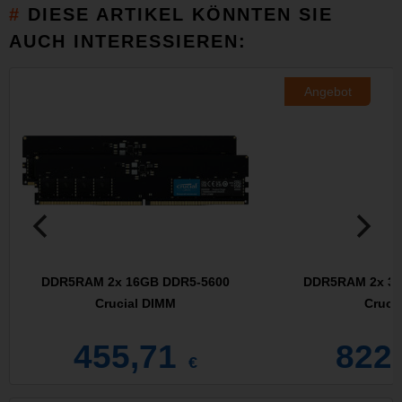
DIESE ARTIKEL KÖNNTEN SIE
AUCH INTERESSIEREN:
Angebot
DDR5RAM 2x 16GB DDR5-5600
DDR5RAM 2x 32
Crucial DIMM
Crucia
455,71
822
€