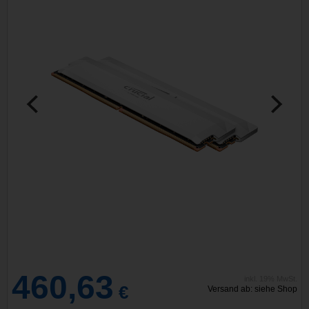
460,63
inkl. 19% MwSt.
€
Versand ab: siehe Shop