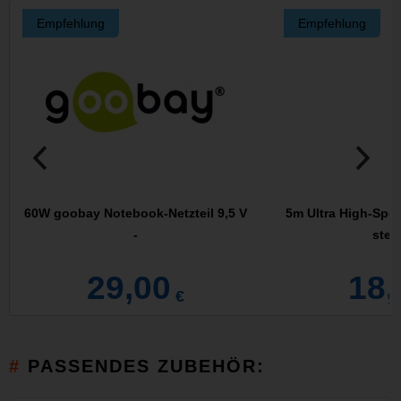
Empfehlung
Empfehlung
60W goobay Notebook-Netzteil 9,5 V
5m Ultra High-Spe
-
stec
29,00
18,
€
PASSENDES ZUBEHÖR: