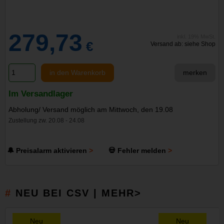
279,73
inkl. 19% MwSt.
€
Versand ab: siehe Shop
in den Warenkorb
merken
Im Versandlager
Abholung/ Versand möglich am Mittwoch, den 19.08
Zustellung zw. 20.08 - 24.08
🔔 Preisalarm aktivieren
💀 Fehler melden
NEU BEI CSV | MEHR>
Neu
Neu