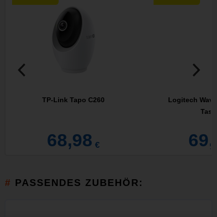
TP-Link Tapo C260
Logitech Wave
Tasta
68,98
69,
€
PASSENDES ZUBEHÖR: