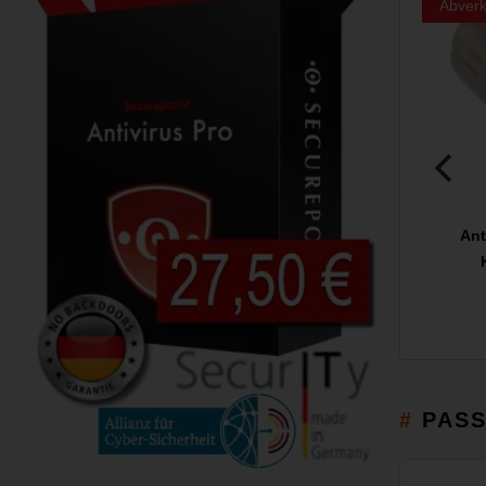
Abverk
Ant
PAS