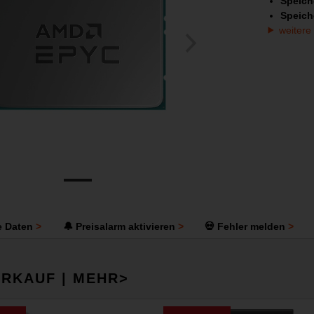
Speich
Speich
weitere
e Daten
🔔 Preisalarm aktivieren
💀 Fehler melden
RKAUF | MEHR>