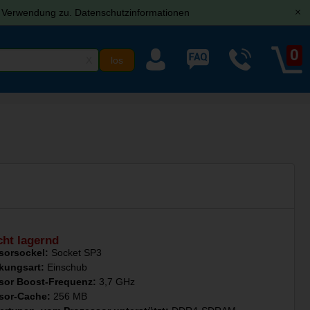
r Verwendung zu.
Datenschutzinformationen
[x]
0
X
U
cht lagernd
sorsockel:
Socket SP3
kungsart:
Einschub
sor Boost-Frequenz:
3,7 GHz
sor-Cache:
256 MB