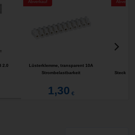
Abverkauf
Abverkau
 2.0
Lüsterklemme, transparent 10A
Strombelastbarkeit
Steckdos
1,30
€