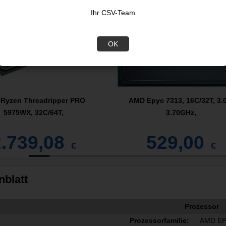
Ihr CSV-Team
OK
Ryzen Threadripper PRO
AMD Epyc 7313, 16C/32T, 3.
5975WX, 32C/64T,
3.70GHz,
2.739,08
529,00
€
€
nblatt
Prozessor
Prozessorfamilie:
AMD E