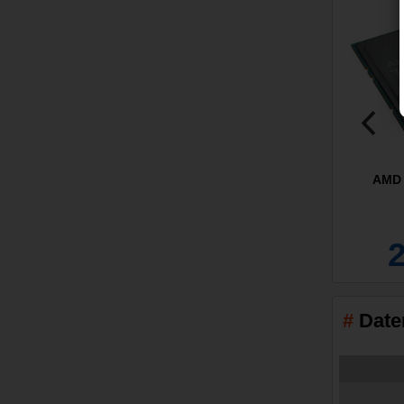
AMD 
Date