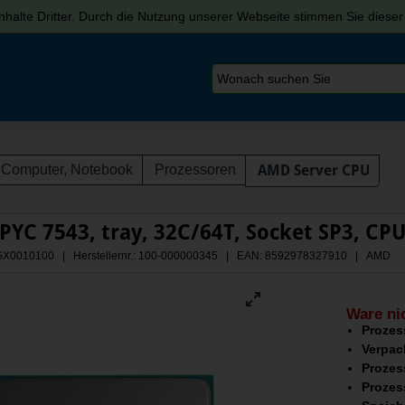
halte Dritter. Durch die Nutzung unserer Webseite stimmen Sie diese
Computer, Notebook
Prozessoren
AMD Server CPU
YC 7543, tray, 32C/64T, Socket SP3, CP
 AGX0010100 | Herstellernr.: 100-000000345
| EAN: 8592978327910 | AMD
Ware ni
Prozes
Verpac
Prozes
Prozes