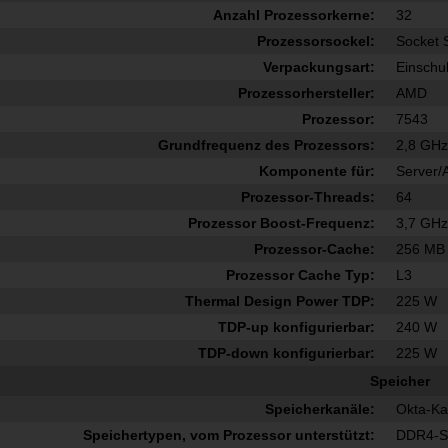
Anzahl Prozessorkerne:
32
Prozessorsockel:
Socket 
Verpackungsart:
Einschu
Prozessorhersteller:
AMD
Prozessor:
7543
Grundfrequenz des Prozessors:
2,8 GH
Komponente für:
Server/A
Prozessor-Threads:
64
Prozessor Boost-Frequenz:
3,7 GH
Prozessor-Cache:
256 MB
Prozessor Cache Typ:
L3
Thermal Design Power TDP:
225 W
TDP-up konfigurierbar:
240 W
TDP-down konfigurierbar:
225 W
Speicher
Speicherkanäle:
Okta-Ka
Speichertypen, vom Prozessor unterstützt:
DDR4-