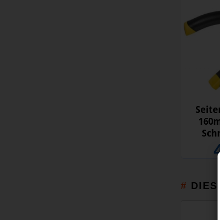
Seite
160m
Sch
DIES