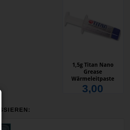
1,5g Titan Nano
Grease
Wärmeleitpaste
3,00
SSIEREN: