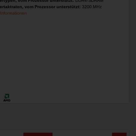
ertypen, vom Prozessor unterstützt:
DDR4-SDRAM
ertaktraten, vom Prozessor unterstützt:
3200 MHz
 Informationen