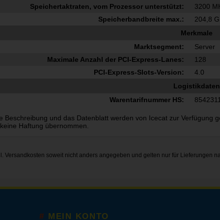
Speichertaktraten, vom Prozessor unterstützt:
3200 M
Speicherbandbreite max.:
204,8 G
Merkmale
Marktsegment:
Server
Maximale Anzahl der PCI-Express-Lanes:
128
PCI-Express-Slots-Version:
4.0
Logistikdaten
Warentarifnummer HS:
854231
e Beschreibung und das Datenblatt werden von Icecat zur Verfügung gest
 keine Haftung übernommen.
gl.
Versandkosten
soweit nicht anders angegeben und gelten nur für Lieferungen n
MEIN KONTO