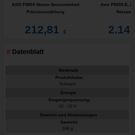
AXIS F8804 Stereo-Sensoreinheit
Axis P5655-E, 2
Präzisionszählung
Netzwerk
212,81
2.14
€
Datenblatt
Merkmale
Produktfarbe:
Schwarz
Energie
Eingangsspannung:
10 - 28 V
Gewicht und Abmessungen
Gewicht:
166 g