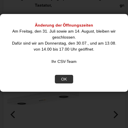
Tastatur,
grap
69,51
69,
€
Änderung der Öffnungszeiten
Am Freitag, den 31. Juli sowie am 14. August, bleiben wir
geschlossen.
Dafür sind wir am Donnerstag, den 30.07., und am 13.08.
DIESE ARTIKEL KÖNNTEN SIE
von 14.00 bis 17.00 Uhr geöffnet.
AUCH INTERESSIEREN:
Ihr CSV-Team
Abverkauf
OK