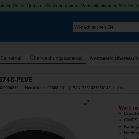
halte Dritter. Durch die Nutzung unserer Webseite stimmen Sie diese
Sicherheit
Überwachungskameras
Netzwerk-Überwach
3748-PLVE
 AGX0008810 | Herstellernr.: 02898-001
| EAN: 7331021086142 | Axis
Ware ni
Drauße
CMOS 25
Kabelg
Nachtsi