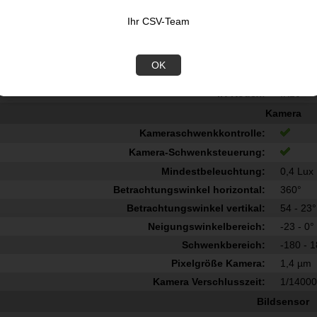
Befestigungstyp:
Decke/
Ihr CSV-Team
Produktfarbe:
Schwarz
Formfaktor:
Dome
OK
Internationale Schutzart IP-Code:
IP66
IK-Kodex:
IK10
Kamera
Kameraschwenkkontrolle:
Kamera-Schwenksteuerung:
Mindestbeleuchtung:
0,4 Lux
Betrachtungswinkel horizontal:
360°
Betrachtungswinkel vertikal:
54 - 23°
Neigungswinkelbereich:
-23 - 0°
Schwenkbereich:
-180 - 
Pixelgröße Kamera:
1,4 µm
Kamera Verschlusszeit:
1/14000 
Bildsensor