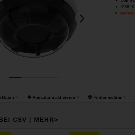
Dome 
IP66 IK
weitere
e Daten
🔔 Preisalarm aktivieren
💀 Fehler melden
BEI CSV | MEHR>