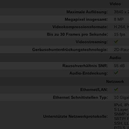
Video
Maximale Auflösung:
3840 x 
Megapixel insgesamt:
8 MP
Videokompressionsformate:
H.264, 
Bis zu 30 Frames pro Sekunde:
15 fps
Videostreaming:
Geräuschunterdrückungstechnologie:
2D-Raus
Audio
Rauschverhältnis SNR:
55 dB
Audio-Entdeckung:
Netzwerk
Ethernet/LAN:
Ethernet Schnittstellen Typ:
10 Gigab
IPv4, I
S Layer
SNMP v1
Unterstützte Netzwerkprotokolle:
SRTP/ R
SSH, LL
P/TLS, 