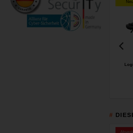
Ne
Log
DIES
Abverk