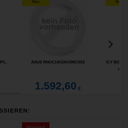
Neu
Neu
PC,
ASUS RNUC16GDKX96C002
ICY BOX IB
schw
1.592,60
€
SSIEREN:
Abverkauf