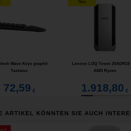
u
Neu
itech Wave Keys graphit
Lenovo LOQ Tower 26ADR10 
Tastatur,
AMD Ryzen
72,59
1.918,80
€
€
E ARTIKEL KÖNNTEN SIE AUCH INTERE
auf