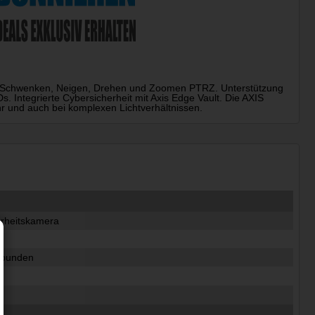
es Schwenken, Neigen, Drehen und Zoomen PTRZ. Unterstützung
s. Integrierte Cybersicherheit mit Axis Edge Vault. Die AXIS
 und auch bei komplexen Lichtverhältnissen.
erheitskamera
n
ebunden