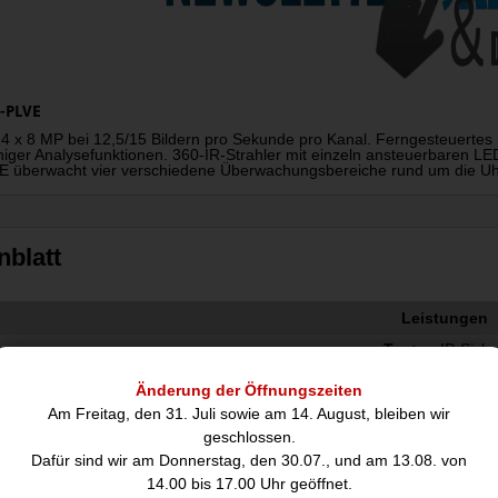
8-PLVE
4 x 8 MP bei 12,5/15 Bildern pro Sekunde pro Kanal. Ferngesteuert
higer Analysefunktionen. 360-IR-Strahler mit einzeln ansteuerbaren LED
 überwacht vier verschiedene Überwachungsbereiche rund um die Uhr
nblatt
Leistungen
Typ:
IP-Sich
Unterstützte Positionierung:
Drauße
Änderung der Öffnungszeiten
Übertragungstechnik:
Kabelg
Am Freitag, den 31. Juli sowie am 14. August, bleiben wir
Wide Dynamic Range WDR:
geschlossen.
Dafür sind wir am Donnerstag, den 30.07., und am 13.08. von
Tag/ Nachtmodus:
14.00 bis 17.00 Uhr geöffnet.
Design