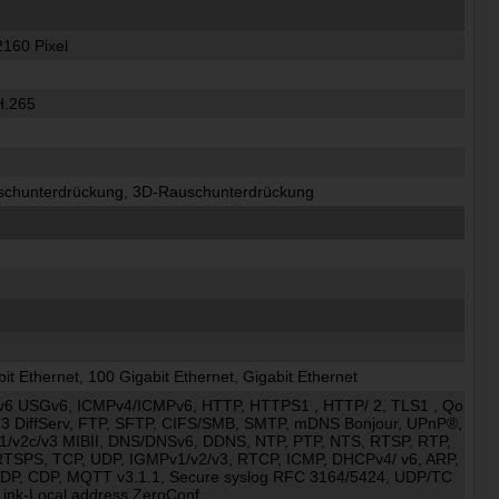
2160 Pixel
H.265
chunterdrückung, 3D-Rauschunterdrückung
it Ethernet, 100 Gigabit Ethernet, Gigabit Ethernet
Pv6 USGv6, ICMPv4/ICMPv6, HTTP, HTTPS1 , HTTP/ 2, TLS1 , Qo
 3 DiffServ, FTP, SFTP, CIFS/SMB, SMTP, mDNS Bonjour, UPnP®,
/v2c/v3 MIBII, DNS/DNSv6, DDNS, NTP, PTP, NTS, RTSP, RTP,
TSPS, TCP, UDP, IGMPv1/v2/v3, RTCP, ICMP, DHCPv4/ v6, ARP,
DP, CDP, MQTT v3.1.1, Secure syslog RFC 3164/5424, UDP/TC
Link-Local address ZeroConf