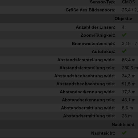
Sensor-Typ:
CMOS
Größe des Bildsensors:
25,4 / 2
Objektiv
Anzahl der Linsen:
4
Zoom-Fähigkeit:
Brennweitenbereich:
3.18 - 
Autofokus:
Abstandsfeststellung wide:
86,4 m
Abstandsfeststellung tele:
230,5 
Abstandsbeobachtung wide:
34,3 m
Abstandsbeobachtung tele:
91,5 m
Abstandserkennung wide:
17,3 m
Abstandserkennung tele:
46,1 m
Abstandsermittlung wide:
8,6 m
Abstandsermittlung tele:
23 m
Nachtsicht
Nachtsicht: