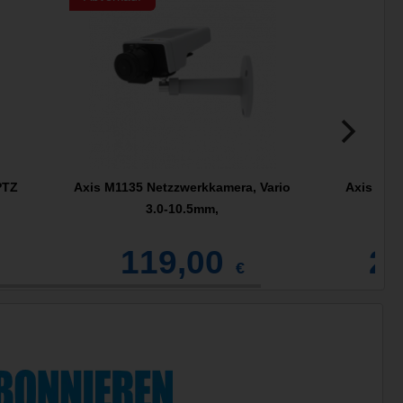
PTZ
Axis M1135 Netzzwerkkamera, Vario
Axis V59
3.0-10.5mm,
119,00
2.
€