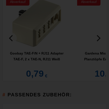
Abverkauf
Abverkauf
Goobay TAE-F/N + RJ11 Adapter
Gardena Micro
TAE-F, 2 x TAE-N, RJ11 Weiß
Planztöpfe Erw
0,79
10,
€
PASSENDES ZUBEHÖR: