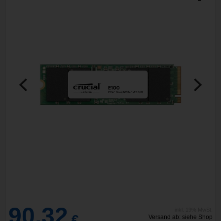
90,32
inkl. 19% MwSt.
€
Versand ab: siehe Shop