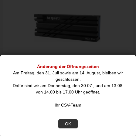
Änderung der Öffnungszeiten
be quiet! MC1 Pro, M.2 SSD-Kühler
Am Freitag, den 31. Juli sowie am 14. August, bleiben wir
geschlossen.
17,58
Dafür sind wir am Donnerstag, den 30.07., und am 13.08.
von 14.00 bis 17.00 Uhr geöffnet.
Ihr CSV-Team
DIESE ARTIKEL KÖNNTEN SIE
AUCH INTERESSIEREN:
OK