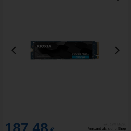
187,48
inkl. 19% MwSt.
€
Versand ab: siehe Shop