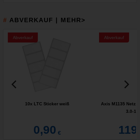
ABVERKAUF | MEHR>
Abverkauf
Abverkauf
10x LTC Sticker weiß
Axis M1135 Netzzw
3.0-10
0,90
119
€