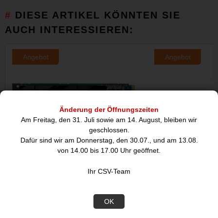
DIESE ARTIKEL KÖNNTEN SIE
AUCH INTERESSIEREN:
Angebot
Angebot
Änderung der Öffnungszeiten
Am Freitag, den 31. Juli sowie am 14. August, bleiben wir
geschlossen.
Dafür sind wir am Donnerstag, den 30.07., und am 13.08.
von 14.00 bis 17.00 Uhr geöffnet.
2.0 TB SSD KIOXIA EXCERIA PLUS
1.0 TB SSD KIOX
Ihr CSV-Team
G4 SSD,
SSD, M.
268,67
215
OK
€