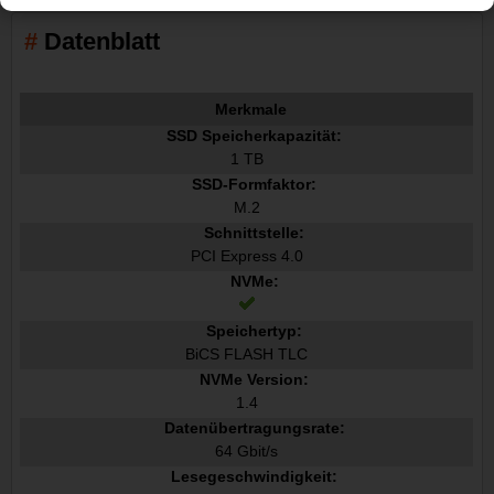
Datenblatt
Merkmale
SSD Speicherkapazität:
1 TB
SSD-Formfaktor:
M.2
Schnittstelle:
PCI Express 4.0
NVMe:
Speichertyp:
BiCS FLASH TLC
NVMe Version:
1.4
Datenübertragungsrate:
64 Gbit/s
Lesegeschwindigkeit: