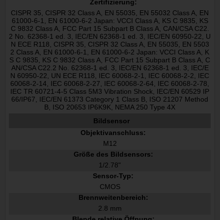
Zertifizierung:
CISPR 35, CISPR 32 Class A, EN 55035, EN 55032 Class A, EN
61000-6-1, EN 61000-6-2 Japan: VCCI Class A, KS C 9835, KS
C 9832 Class A, FCC Part 15 Subpart B Class A, CAN/CSA C22.
2 No. 62368-1 ed. 3, IEC/EN 62368-1 ed. 3, IEC/EN 60950-22, U
N ECE R118, CISPR 35, CISPR 32 Class A, EN 55035, EN 5503
2 Class A, EN 61000-6-1, EN 61000-6-2 Japan: VCCI Class A, K
S C 9835, KS C 9832 Class A, FCC Part 15 Subpart B Class A, C
AN/CSA C22.2 No. 62368-1 ed. 3, IEC/EN 62368-1 ed. 3, IEC/E
N 60950-22, UN ECE R118, IEC 60068-2-1, IEC 60068-2-2, IEC
60068-2-14, IEC 60068-2-27, IEC 60068-2-64, IEC 60068-2-78,
IEC TR 60721-4-5 Class 5M3 Vibration Shock, IEC/EN 60529 IP
66/IP67, IEC/EN 61373 Category 1 Class B, ISO 21207 Method
B, ISO 20653 IP6K9K, NEMA 250 Type 4X
Bildsensor
Objektivanschluss:
M12
Größe des Bildsensors:
1/2.78"
Sensor-Typ:
CMOS
Brennweitenbereich:
2.8 mm
Blende relative Öffnung: