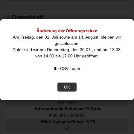
Datenblatt
Änderung der Öffnungszeiten
Merkmale
Am Freitag, den 31. Juli sowie am 14. August, bleiben wir
Typ:
geschlossen.
Sensoreinheit
Dafür sind wir am Donnerstag, den 30.07., und am 13.08.
von 14.00 bis 17.00 Uhr geöffnet.
Unterstützte Positionierung:
Universal
Ihr CSV-Team
Markenkompatibilität:
Axis
Produktfarbe:
OK
Schwarz
Gehäusematerial:
Aluminium
Internationale Schutzart IP-Code:
IP66, IP67, IP6K9K
Wide Dynamic Range WDR: