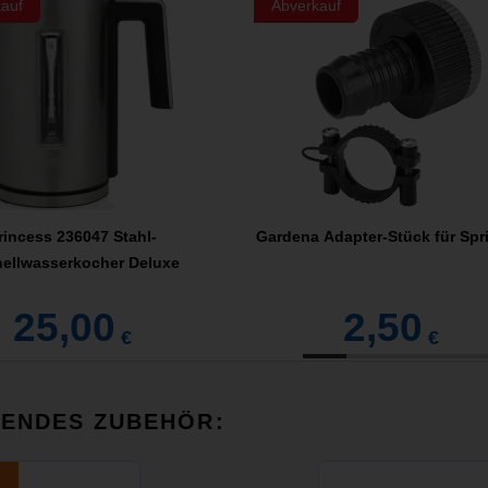
auf
Abverkauf
rincess 236047 Stahl-
Gardena Adapter-Stück für Spri
ellwasserkocher Deluxe
25,00
2,50
€
€
SENDES ZUBEHÖR: