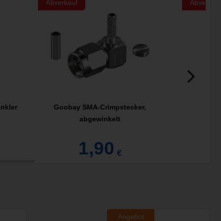
Abverkauf
Abverkau
nkler
Goobay SMA-Crimpstecker,
10x
abgewinkelt
1,90
€
Angebot