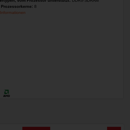
ertypen, vom Prozessor unterstützt:
DDR5-SDRAM
 Prozessorkerne:
8
 Informationen