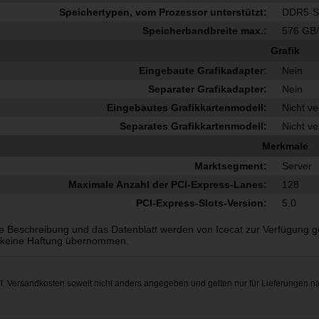
Speichertypen, vom Prozessor unterstützt:
DDR5-
Speicherbandbreite max.:
576 GB/
Grafik
Eingebaute Grafikadapter:
Nein
Separater Grafikadapter:
Nein
Eingebautes Grafikkartenmodell:
Nicht v
Separates Grafikkartenmodell:
Nicht v
Merkmale
Marktsegment:
Server
Maximale Anzahl der PCI-Express-Lanes:
128
PCI-Express-Slots-Version:
5.0
e Beschreibung und das Datenblatt werden von Icecat zur Verfügung gest
 keine Haftung übernommen.
gl.
Versandkosten
soweit nicht anders angegeben und gelten nur für Lieferungen n