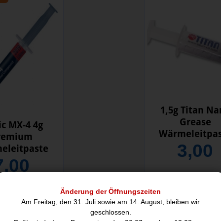
1,5g Titan Na
Grease
ic MX-4 4g
Wärmeleitpa
remium
3,00
eleitpaste
7,00
Änderung der Öffnungszeiten
E ARTIKEL KÖNNTEN SIE AUCH INTERE
Am Freitag, den 31. Juli sowie am 14. August, bleiben wir
geschlossen.