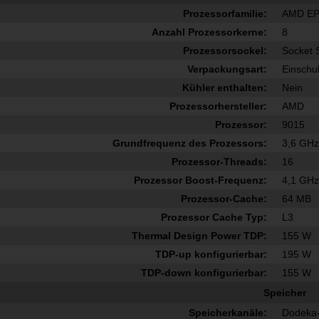
Prozessorfamilie:
AMD E
Anzahl Prozessorkerne:
8
Prozessorsockel:
Socket 
Verpackungsart:
Einschu
Kühler enthalten:
Nein
Prozessorhersteller:
AMD
Prozessor:
9015
Grundfrequenz des Prozessors:
3,6 GH
Prozessor-Threads:
16
Prozessor Boost-Frequenz:
4,1 GH
Prozessor-Cache:
64 MB
Prozessor Cache Typ:
L3
Thermal Design Power TDP:
155 W
TDP-up konfigurierbar:
195 W
TDP-down konfigurierbar:
155 W
Speicher
Speicherkanäle:
Dodeka