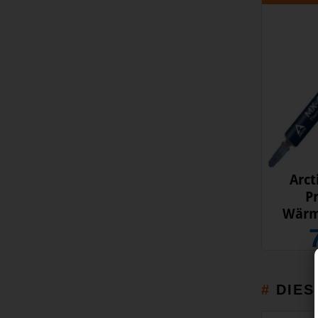
Arct
P
Wärm
DIES