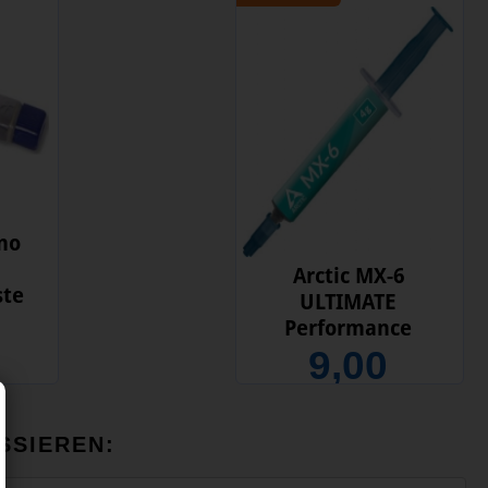
no
Arctic MX-6
ste
ULTIMATE
Performance
Wärmeleitpaste
9,00
SSIEREN: