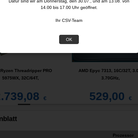
Dafür sind wir am Donnerstag, den 30.07., und am 13.08. von
Angebot
14.00 bis 17.00 Uhr geöffnet.
Ihr CSV-Team
OK
Ryzen Threadripper PRO
AMD Epyc 7313, 16C/32T, 3.
5975WX, 32C/64T,
3.70GHz,
2.739,08
529,00
€
€
nblatt
Prozessor