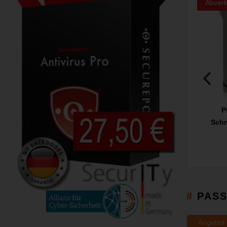
Abverk
P
Schn
PAS
Angebot