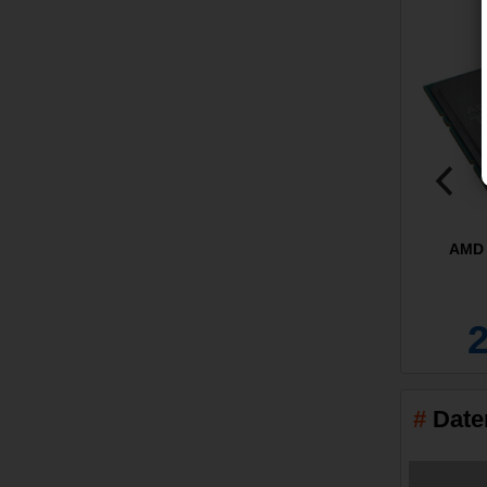
AMD 
Date