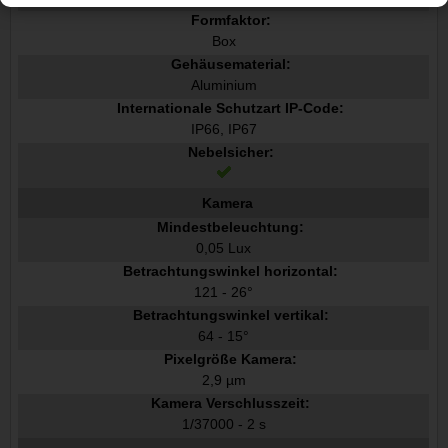
Formfaktor:
Box
Gehäusematerial:
Aluminium
Internationale Schutzart IP-Code:
IP66, IP67
Nebelsicher:
Kamera
Mindestbeleuchtung:
0,05 Lux
Betrachtungswinkel horizontal:
121 - 26°
Betrachtungswinkel vertikal:
64 - 15°
Pixelgröße Kamera:
2,9 µm
Kamera Verschlusszeit:
1/37000 - 2 s