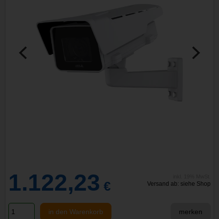
1.122,23
inkl. 19% MwSt.
€
Versand ab: siehe Shop
in den Warenkorb
merken