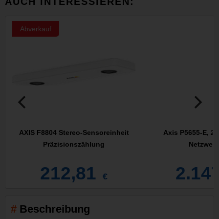
AUCH INTERESSIEREN:
Abverkauf
AXIS F8804 Stereo-Sensoreinheit
Axis P5655-E, 2
Präzisionszählung
Netzwerk
212,81
2.14
€
Beschreibung