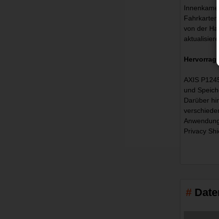
Innenkamer
Fahrkarten
von der Hau
aktualisier
Hervorrage
AXIS P1245 
und Speiche
Darüber hi
verschiede
Anwendunge
Privacy Shi
Date