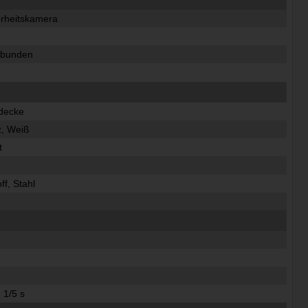
erheitskamera
ebunden
decke
, Weiß
t
ff, Stahl
 1/5 s