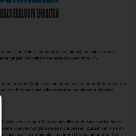
t über eine kleine, daumengrosse, einfach zu installierende
arbeitungseinheit sind erweiterte Analysen möglich.
t montieren und fügt sich so in nahezu allen Innenräumen ein. Die
och zufälligere Installation getrennt von einander platziert
lässt sich in engen Räumen installieren, beispielsweise hinter
nen grössere Überwachungskameras nicht passen. Zudem kann sie an
 lässt sie sich problemlos in andere Geräte integrieren. Die