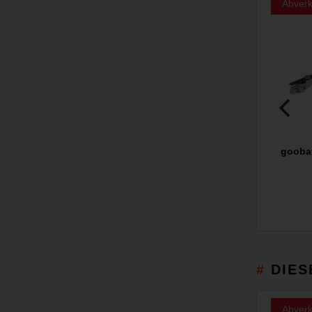
Abverk
gooba
DIES
Abverk