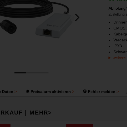
Abholung/
Zustellung z
Drinnen
CMOS 25
Kabelg
Verdec
IPX3
Schwar
weitere
e Daten
🔔 Preisalarm aktivieren
💀 Fehler melden
RKAUF | MEHR>