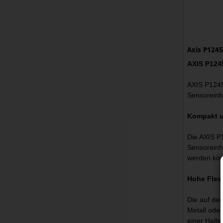
Axis P1245
AXIS P124
AXIS P1245
Sensoreinhe
Kompakt u
Die AXIS P1
Sensoreinhe
werden kö
Hohe Flexi
Die auf de
Metall oder
einer Halte