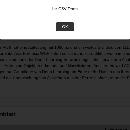
a mit Standardsensoreinheit eignet sich für zahlreiche Einsätze, bei
Ihr CSV-Team
automaten, Self-Checkout-Kassen, automatischen Paketschliessfächern
pteinheit entfernt montiert werden. Darüber hinaus lässt sie sich dank
en
OK
nde Bildqualität und Unterstützung für erweiterte Analysen
Mk II hat eine Auflösung mit 1080 px und ein weites Sichtfeld von 111
rplatz. Axis Forensic WDR liefert selbst dann klare Bilder, wenn in ei
naus sind dank der Deep-Learning-Verarbeitungseinheit erweiterte Anal
ne Arten von Objekten erkennen und klassifizieren. Ausserdem wird AC
n auf Grundlage von Deep Learning am Edge mehr Nutzen aus Ihrem 
eld die Überwachung von Aktivitäten aus der Ferne einfach, ohne die P
nblatt
Leistungen