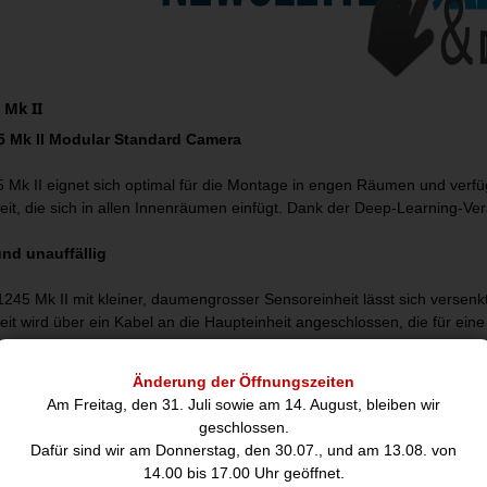
 Mk II
5 Mk II Modular Standard Camera
 Mk II eignet sich optimal für die Montage in engen Räumen und verfüg
it, die sich in allen Innenräumen einfügt. Dank der Deep-Learning-Ver
nd unauffällig
245 Mk II mit kleiner, daumengrosser Sensoreinheit lässt sich versenk
it wird über ein Kabel an die Haupteinheit angeschlossen, die für eine n
nnen.
Änderung der Öffnungszeiten
bilität
Am Freitag, den 31. Juli sowie am 14. August, bleiben wir
geschlossen.
m Konzept der geteilten modularen Kamera basierende AXIS P1245 Mk II 
Dafür sind wir am Donnerstag, den 30.07., und am 13.08. von
 Glas. Sie eignet sich ideal für die Installation in Bereichen, in de
14.00 bis 17.00 Uhr geöffnet.
rung, Schwenkhalterung oder ähnlichem montiert werden. Darüber hinaus