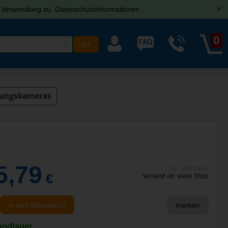
r Verwendung zu.
Datenschutzinformationen
[x]
0
X
ungskameras
5,79
inkl. 19% MwSt.
€
Versand ab: siehe Shop
in den Warenkorb
merken
andlager