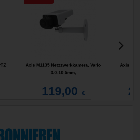
PTZ
Axis M1135 Netzzwerkkamera, Vario
Axis V59
3.0-10.5mm,
119,00
2.
€