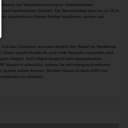
spielsweise zur Videoüberwachung an Geldautomaten,
 und medizinischen Geräten. Die Sensoreinheit kann bis zu 15 m
 des abnehmbaren Kabels flexibel installieren, warten und
. Und Axis Zipstream reduziert deutlich den Bedarf an Bandbreite
ner Szene sowohl dunkle als auch helle Bereiche vorhanden sind.
ysen möglich. AXIS Object Analytics kann beispielsweise
AP Version 4 unterstützt, sodass Sie mit massgeschneiderten
System ziehen können. Darüber hinaus ist dank AXIS Live
rivatsphäre zu verletzen