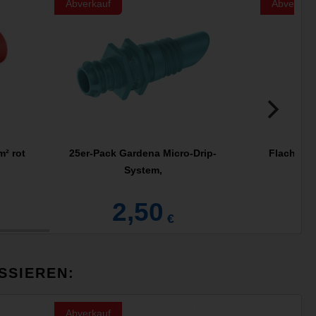
Abverkauf
Abverkau
m² rot
25er-Pack Gardena Micro-Drip-
Flachstec
System,
2,50
€
SSIEREN:
Abverkauf