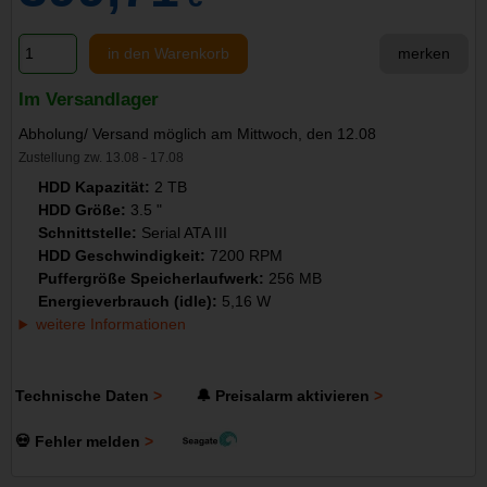
in den Warenkorb
merken
Im Versandlager
Abholung/ Versand möglich am Mittwoch, den 12.08
Zustellung zw. 13.08 - 17.08
HDD Kapazität:
2 TB
HDD Größe:
3.5 "
Schnittstelle:
Serial ATA III
HDD Geschwindigkeit:
7200 RPM
Puffergröße Speicherlaufwerk:
256 MB
Energieverbrauch (idle):
5,16 W
weitere Informationen
Technische Daten
🔔 Preisalarm aktivieren
💀 Fehler melden