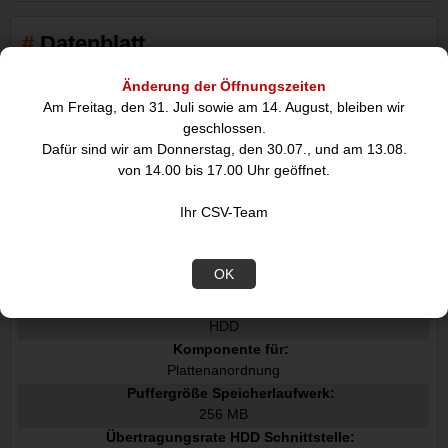
Datenblatt
Änderung der Öffnungszeiten
Merkmale
Am Freitag, den 31. Juli sowie am 14. August, bleiben wir
geschlossen.
HDD Kapazität:
Dafür sind wir am Donnerstag, den 30.07., und am 13.08.
2 TB
von 14.00 bis 17.00 Uhr geöffnet.
HDD Geschwindigkeit:
7200 RPM
Ihr CSV-Team
HDD Größe:
3.5"
Schnittstelle:
OK
Serial ATA III
Typ:
HDD
Komponente für:
Plattenanordnung
Puffergröße Speicherlaufwerk:
256 MB
Übertragungsrate HDD Schnittstelle: