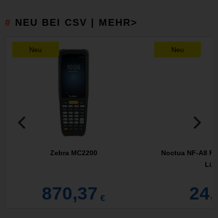
NEU BEI CSV | MEHR>
Neu
Neu
Zebra MC2200
Noctua NF-A8 FLX
Lüft
870,37
24,
€