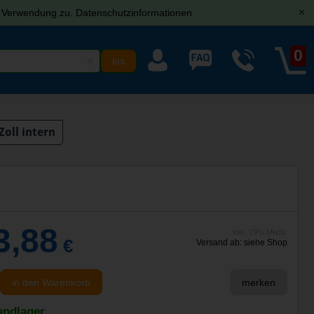
r Verwendung zu.
Datenschutzinformationen
[x]
0
X
Zoll intern
3,88
inkl. 19% MwSt.
€
Versand ab: siehe Shop
in den Warenkorb
merken
andlager