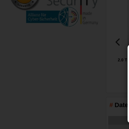
2.0 T
Date