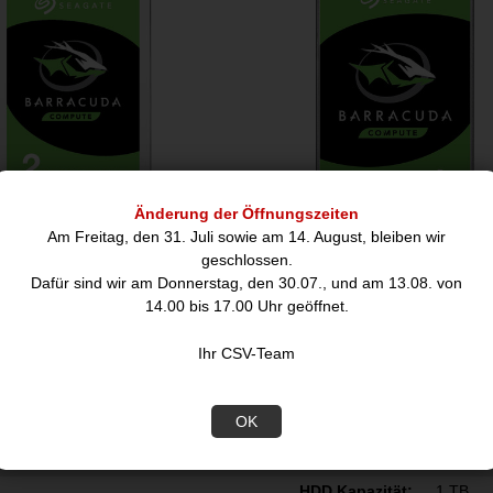
Änderung der Öffnungszeiten
B HDD Seagate BarraCuda
4.0 TB HDD Seagate BarraC
Am Freitag, den 31. Juli sowie am 14. August, bleiben wir
Compute
Compute
geschlossen.
Dafür sind wir am Donnerstag, den 30.07., und am 13.08. von
14.00 bis 17.00 Uhr geöffnet.
135,48
188,85
€
€
Ihr CSV-Team
nblatt
OK
Merkmale
HDD Kapazität:
1 TB