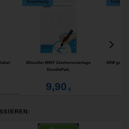
Empfehlung
Empfehlu
Kabel
3Doodler MINT Zeichenunterlage
60W goobay
DoodlePad,
9,90
€
SSIEREN: