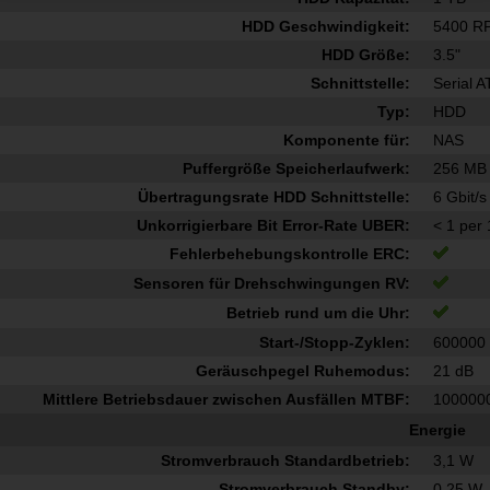
HDD Geschwindigkeit:
5400 R
HDD Größe:
3.5"
Schnittstelle:
Serial AT
Typ:
HDD
Komponente für:
NAS
Puffergröße Speicherlaufwerk:
256 MB
Übertragungsrate HDD Schnittstelle:
6 Gbit/s
Unkorrigierbare Bit Error-Rate UBER:
< 1 per 
Fehlerbehebungskontrolle ERC:
Sensoren für Drehschwingungen RV:
Betrieb rund um die Uhr:
Start-/Stopp-Zyklen:
600000
Geräuschpegel Ruhemodus:
21 dB
Mittlere Betriebsdauer zwischen Ausfällen MTBF:
100000
Energie
Stromverbrauch Standardbetrieb:
3,1 W
Stromverbrauch Standby:
0,25 W