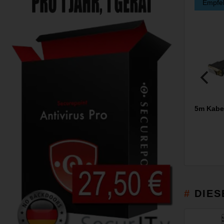
Empfe
5m Kabel
DIES