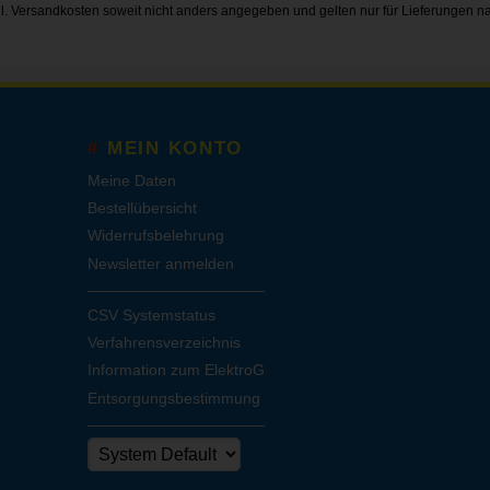
gl.
Versandkosten
soweit nicht anders angegeben und gelten nur für Lieferungen n
MEIN KONTO
Meine Daten
Bestellübersicht
Widerrufsbelehrung
Newsletter anmelden
CSV Systemstatus
Verfahrensverzeichnis
Information zum ElektroG
Entsorgungsbestimmung