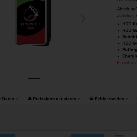
Abholung/
Zustellung z
HDD Ka
HDD G
Schnitt
HDD Ge
Puffer
Energi
weitere
e Daten
🔔 Preisalarm aktivieren
💀 Fehler melden