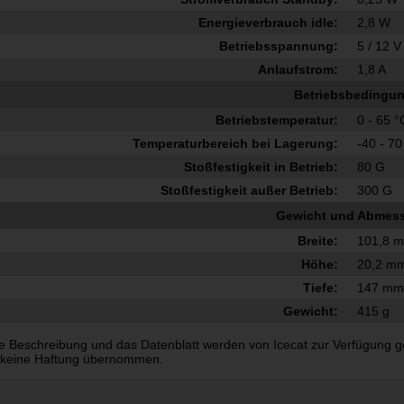
Energieverbrauch idle:
2,8 W
Betriebsspannung:
5 / 12 V
Anlaufstrom:
1,8 A
Betriebsbedingu
Betriebstemperatur:
0 - 65 °
Temperaturbereich bei Lagerung:
-40 - 70
Stoßfestigkeit in Betrieb:
80 G
Stoßfestigkeit außer Betrieb:
300 G
Gewicht und Abmes
Breite:
101,8 
Höhe:
20,2 m
Tiefe:
147 m
Gewicht:
415 g
e Beschreibung und das Datenblatt werden von Icecat zur Verfügung gest
 keine Haftung übernommen.