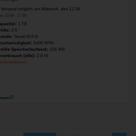
 Versand möglich am Mittwoch, den 12.08
w. 13.08 - 17.08
pazität:
1 TB
röße:
3.5 "
stelle:
Serial ATA III
schwindigkeit:
5400 RPM
größe Speicherlaufwerk:
256 MB
everbrauch (idle):
2,8 W
 Informationen