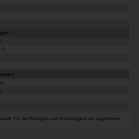
ngen
C
 °C
sungen
mm
m
m
ellt. Für die Richtigkeit und Vollständigkeit der aufgeführten