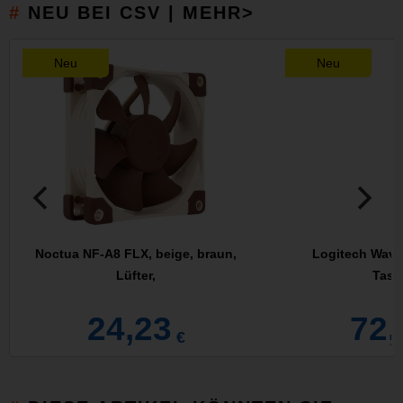
NEU BEI CSV | MEHR>
Neu
Neu
Noctua NF-A8 FLX, beige, braun,
Logitech Wave
Lüfter,
Tasta
24,23
72,
€