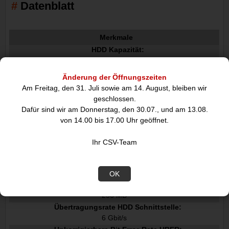
Datenblatt
Merkmale
HDD Kapazität:
10 TB
HDD Geschwindigkeit:
Änderung der Öffnungszeiten
7200 RPM
Am Freitag, den 31. Juli sowie am 14. August, bleiben wir
HDD Größe:
geschlossen.
3.5"
Dafür sind wir am Donnerstag, den 30.07., und am 13.08.
Schnittstelle:
von 14.00 bis 17.00 Uhr geöffnet.
Serial ATA III
Typ:
Ihr CSV-Team
HDD
Komponente für:
PC
OK
Puffergröße Speicherlaufwerk:
256 MB
Übertragungsrate HDD Schnittstelle:
6 Gbit/s