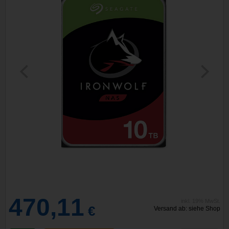
470,11
inkl. 19% MwSt.
€
Versand ab: siehe Shop