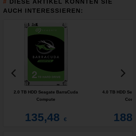
DIESE ARTIKEL KÖNNTEN SIE
AUCH INTERESSIEREN:
2.0 TB HDD Seagate BarraCuda
4.0 TB HDD Sea
Compute
Comp
135,48
188
€