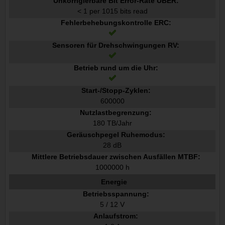
Unkorrigierbare Bit Error-Rate UBER:
< 1 per 1015 bits read
Fehlerbehebungskontrolle ERC:
Sensoren für Drehschwingungen RV:
Betrieb rund um die Uhr:
Start-/Stopp-Zyklen:
600000
Nutzlastbegrenzung:
180 TB/Jahr
Geräuschpegel Ruhemodus:
28 dB
Mittlere Betriebsdauer zwischen Ausfällen MTBF:
1000000 h
Energie
Betriebsspannung:
5 / 12 V
Anlaufstrom: