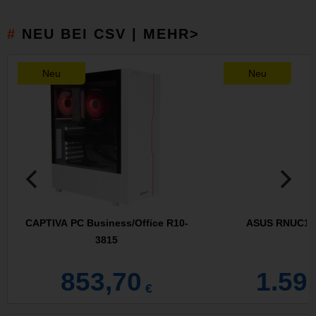
NEU BEI CSV | MEHR>
Neu
Neu
CAPTIVA PC Business/Office R10-
ASUS RNUC16
3815
853,70
1.59
€