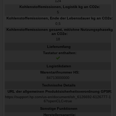
124
Kohlenstoffemissionen, Logistik kg an CO2e:
5
Kohlenstoffemissionen, Ende der Lebensdauer kg an CO2e:
0,5
Kohlenstoffemissionen gesamt, mit/ohne Nutzungsphasekg
an CO2e:
18
Lieferumfang
Tastatur enthalten:
Logistikdaten
Warentarifnummer HS:
84713000000
Technische Details
URL der allgemeinen Produktsicherheitsverordnung GPSR:
https://support.hp.com/us-en/document/ish_6126692-6126777-1
6?openCLC=true
Sonstige Funktionen
Herstellergarantie: