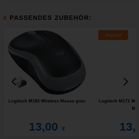
PASSENDES ZUBEHÖR:
Angebot
Logitech M185 Wireless Mouse grau
Logitech M171 Wir
Ma
13,00
13,
€