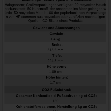
Halogenarm; Großverpackungen verfügbar; 20 recycelter Haush
altskunststoff; 50 Kunststoff, der ansonsten ins Meer gelangen w
ürde; 50 recyceltes Metall; 100 der papierbasierten Verpackunge
n von HP stammen aus recycelten oder zertifiziert nachhaltigen
Quellen; CO-Bilanz eines Produkts
Gewicht und Abmessungen
Gewicht:
1,4 kg
Breite:
318,6 mm
Tiefe:
224,3 mm
Höhe vorne:
1,09 cm
Höhe hinten:
1,7 cm
CO2-Fußabdruck
Gesamter Kohlendioxid-Fußabdruck kg of CO2e:
150
Kohlenstoffemissionen, Herstellung kg an CO2e: