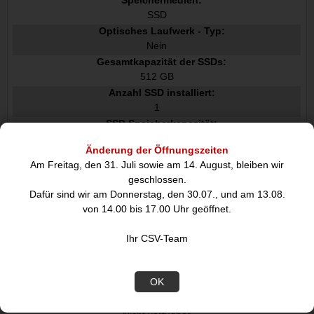
SSD
Optisches Laufwerk - Typ:
Nein
Gesamtkapazität der SSDs:
512 GB
Anzahl SSD installiert:
1
SSD Speicherkapazität:
512 GB
Änderung der Öffnungszeiten
SSD Schnittstelle:
Am Freitag, den 31. Juli sowie am 14. August, bleiben wir
PCI Express
geschlossen.
NVMe:
Dafür sind wir am Donnerstag, den 30.07., und am 13.08.
von 14.00 bis 17.00 Uhr geöffnet.
Grafik
Eingebaute Grafikadapter:
Ihr CSV-Team
Separater Grafikadapter:
OK
Nein
Separates Grafikkartenmodell: