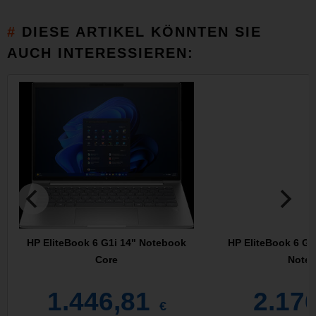
DIESE ARTIKEL KÖNNTEN SIE
AUCH INTERESSIEREN:
HP EliteBook 6 G1i 14" Notebook
HP EliteBook 6 G1
Core
Noteb
1.446,81
2.17
€