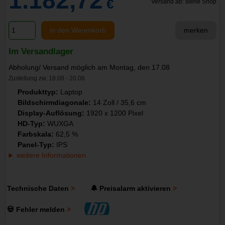
1.182,72
€
Versand ab: siehe Shop
in den Warenkorb
merken
Im Versandlager
Abholung/ Versand möglich am Montag, den 17.08
Zustellung zw. 18.08 - 20.08
Produkttyp:
Laptop
Bildschirmdiagonale:
14 Zoll / 35,6 cm
Display-Auflösung:
1920 x 1200 Pixel
HD-Typ:
WUXGA
Farbskala:
62,5 %
Panel-Typ:
IPS
weitere Informationen
Technische Daten
🔔 Preisalarm aktivieren
💀 Fehler melden