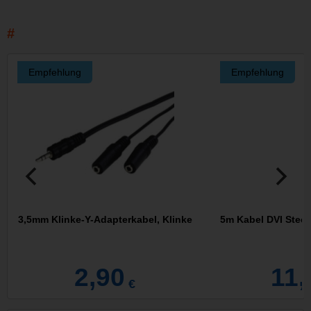
Empfehlung
Empfehlung
3,5mm Klinke-Y-Adapterkabel, Klinke
5m Kabel DVI Steck
2,90
11,
€