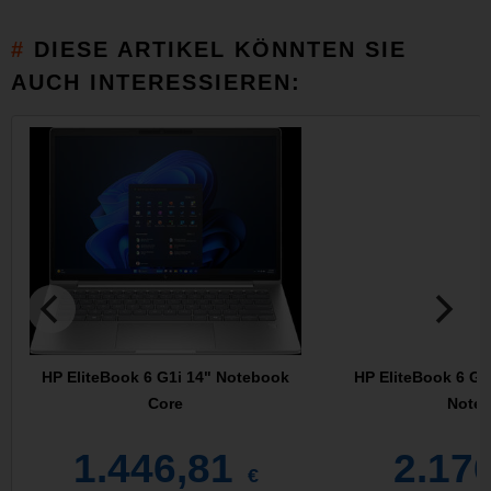
DIESE ARTIKEL KÖNNTEN SIE
AUCH INTERESSIEREN:
HP EliteBook 6 G1i 14" Notebook
HP EliteBook 6 G1
Core
Noteb
1.446,81
2.17
€