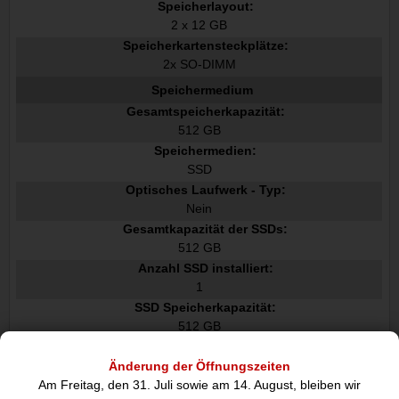
Speicherlayout:
2 x 12 GB
Speicherkartensteckplätze:
2x SO-DIMM
Speichermedium
Gesamtspeicherkapazität:
512 GB
Speichermedien:
SSD
Optisches Laufwerk - Typ:
Nein
Gesamtkapazität der SSDs:
512 GB
Anzahl SSD installiert:
1
SSD Speicherkapazität:
512 GB
SSD Schnittstelle:
PCI Express
Änderung der Öffnungszeiten
Am Freitag, den 31. Juli sowie am 14. August, bleiben wir
NVMe: