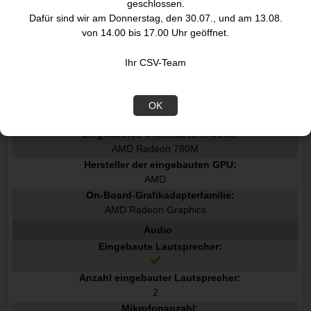
geschlossen.
Dafür sind wir am Donnerstag, den 30.07., und am 13.08.
Grafik
von 14.00 bis 17.00 Uhr geöffnet.
Eingebaute Grafikadapter:
Ihr CSV-Team
Separater Grafikadapter:
Nein
Separates Grafikkartenmodell:
OK
Nicht verfügbar
Eingebautes Grafikkartenmodell:
AMD Radeon 780M
Hersteller der eingebauten GPU:
AMD
On-Board-Grafikadapterfamilie:
AMD Radeon Graphics
Audio
Eingebaute Lautsprecher:
Anzahl eingebauter Lautsprecher:
2
Mikrofonanzahl: