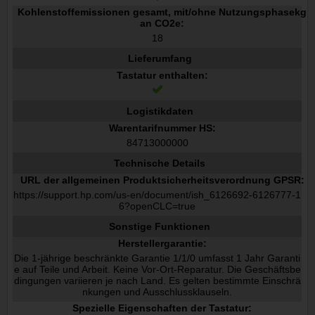
Kohlenstoffemissionen gesamt, mit/ohne Nutzungsphasekg
an CO2e:
18
Lieferumfang
Tastatur enthalten:
Logistikdaten
Warentarifnummer HS:
84713000000
Technische Details
URL der allgemeinen Produktsicherheitsverordnung GPSR:
https://support.hp.com/us-en/document/ish_6126692-6126777-1
6?openCLC=true
Sonstige Funktionen
Herstellergarantie:
Die 1-jährige beschränkte Garantie 1/1/0 umfasst 1 Jahr Garanti
e auf Teile und Arbeit. Keine Vor-Ort-Reparatur. Die Geschäftsbe
dingungen variieren je nach Land. Es gelten bestimmte Einschrä
nkungen und Ausschlussklauseln.
Spezielle Eigenschaften der Tastatur: