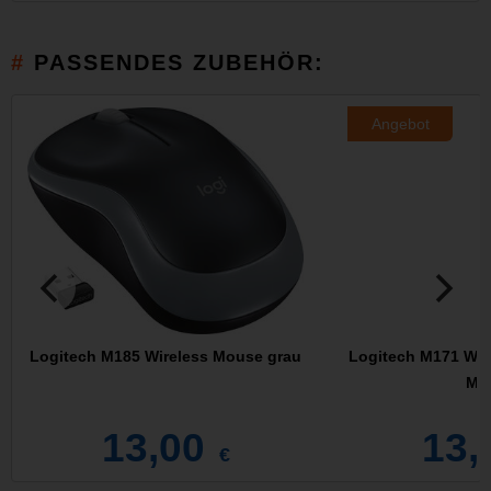
PASSENDES ZUBEHÖR:
Angebot
Logitech M185 Wireless Mouse grau
Logitech M171 Wir
Ma
13,00
13,
€