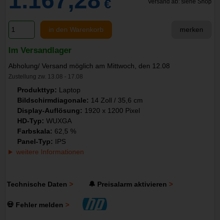
1.167,28
€
Versand ab: siehe Shop
in den Warenkorb
merken
Im Versandlager
Abholung/ Versand möglich am Mittwoch, den 12.08
Zustellung zw. 13.08 - 17.08
Produkttyp:
Laptop
Bildschirmdiagonale:
14 Zoll / 35,6 cm
Display-Auflösung:
1920 x 1200 Pixel
HD-Typ:
WUXGA
Farbskala:
62,5 %
Panel-Typ:
IPS
weitere Informationen
Technische Daten
🔔 Preisalarm aktivieren
💀 Fehler melden