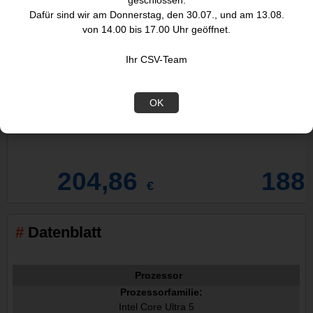
geschlossen.
Dafür sind wir am Donnerstag, den 30.07., und am 13.08.
von 14.00 bis 17.00 Uhr geöffnet.
Ihr CSV-Team
OK
Intel Core Ultra 5 245K, 6C+8c/14T,
Intel Core Ultra 5
204,86
188
€
Datenblatt
Prozessor
Prozessorfamilie:
Intel Core Ultra 5