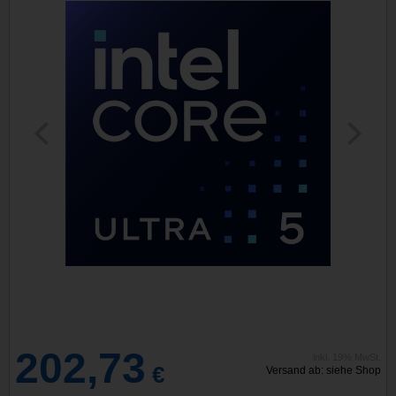
202,73
inkl. 19% MwSt.
€
Versand ab: siehe Shop