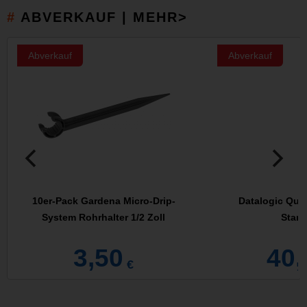
ABVERKAUF | MEHR>
Abverkauf
Abverkauf
10er-Pack Gardena Micro-Drip-
Datalogic Qui
System Rohrhalter 1/2 Zoll
Stand
3,50
40,
€