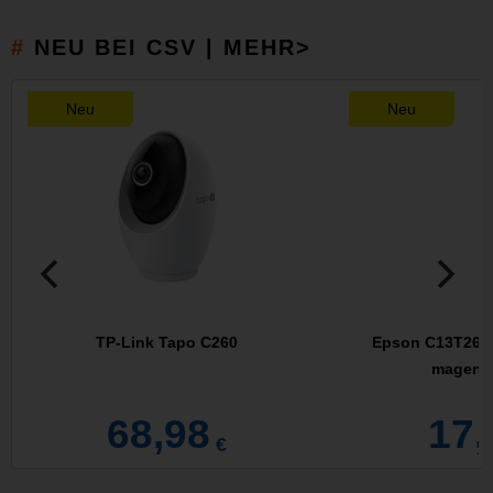
NEU BEI CSV | MEHR>
Neu
Neu
TP-Link Tapo C260
Epson C13T26134
magenta
68,98
17,
€