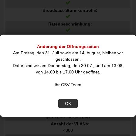
Broadcast-Sturmkontrolle:
Ratenbeschränkung:
Spannbaum-Protokoll:
Änderung der Öffnungszeiten
Head-of-Line HOL-Blocking:
Am Freitag, den 31. Juli sowie am 14. August, bleiben wir
geschlossen.
Ethernet LAN Datentransferraten:
Dafür sind wir am Donnerstag, den 30.07., und am 13.08.
10,100,1000 Mbit/s
von 14.00 bis 17.00 Uhr geöffnet.
Active-Link-Erfassung:
Ihr CSV-Team
VLAN-Unterstützung:
OK
Virtuelle LAN-Funktionen:
MAC address-based VLAN, Port-based VLAN, Private VLAN, Tag
ged VLAN, Voice VLAN
Anzahl der VLANs:
4000