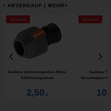
ABVERKAUF | MEHR>
Abverkauf
Abverkauf
Gardena Verbindungsstück 25mm,
Gardena T10
G3/4-Innengewinde
Versenkregner für
2,50
10,
€