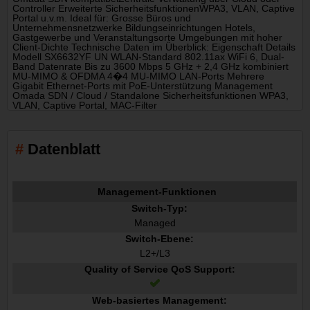
Controller Erweiterte SicherheitsfunktionenWPA3, VLAN, Captive
Portal u.v.m. Ideal für: Grosse Büros und
Unternehmensnetzwerke Bildungseinrichtungen Hotels,
Gastgewerbe und Veranstaltungsorte Umgebungen mit hoher
Client-Dichte Technische Daten im Überblick: Eigenschaft Details
Modell SX6632YF UN WLAN-Standard 802.11ax WiFi 6, Dual-
Band Datenrate Bis zu 3600 Mbps 5 GHz + 2,4 GHz kombiniert
MU-MIMO & OFDMA 4�4 MU-MIMO LAN-Ports Mehrere
Gigabit Ethernet-Ports mit PoE-Unterstützung Management
Omada SDN / Cloud / Standalone Sicherheitsfunktionen WPA3,
VLAN, Captive Portal, MAC-Filter
Datenblatt
Management-Funktionen
Switch-Typ:
Managed
Switch-Ebene:
L2+/L3
Quality of Service QoS Support:
Web-basiertes Management: