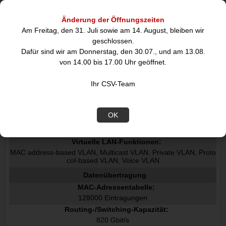
Netzwerk
Änderung der Öffnungszeiten
Netzstandard:
Am Freitag, den 31. Juli sowie am 14. August, bleiben wir
IEEE 802.1Q, IEEE 802.1ad, IEEE 802.1s, IEEE 802.1w, IEEE 80
2.1x, IEEE 802.3ad, IEEE 802.3ah
geschlossen.
10G-Unterstützung:
Dafür sind wir am Donnerstag, den 30.07., und am 13.08.
von 14.00 bis 17.00 Uhr geöffnet.
Port-Spiegelung:
Ihr CSV-Team
IP-Routing:
OK
VLAN-Unterstützung:
Virtuelle LAN-Funktionen:
MAC address-based VLAN, Multicast VLAN, Private VLAN, Proto
col-based VLAN, Voice VLAN
Datenübertragung
MAC-Adressentabelle:
128000 Eintragungen
Routing-/Switching-Kapazität:
820 Gbit/s