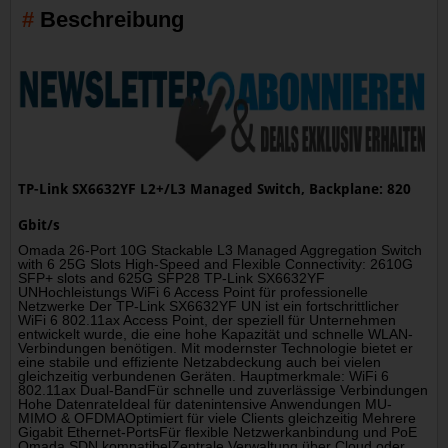
Beschreibung
TP-Link SX6632YF L2+/L3 Managed Switch, Backplane: 820
Gbit/s
Omada 26-Port 10G Stackable L3 Managed Aggregation Switch
with 6 25G Slots High-Speed and Flexible Connectivity: 2610G
SFP+ slots and 625G SFP28 TP-Link SX6632YF
UNHochleistungs WiFi 6 Access Point für professionelle
Netzwerke Der TP-Link SX6632YF UN ist ein fortschrittlicher
WiFi 6 802.11ax Access Point, der speziell für Unternehmen
entwickelt wurde, die eine hohe Kapazität und schnelle WLAN-
Verbindungen benötigen. Mit modernster Technologie bietet er
eine stabile und effiziente Netzabdeckung auch bei vielen
gleichzeitig verbundenen Geräten. Hauptmerkmale: WiFi 6
802.11ax Dual-BandFür schnelle und zuverlässige Verbindungen
Hohe DatenrateIdeal für datenintensive Anwendungen MU-
MIMO & OFDMAOptimiert für viele Clients gleichzeitig Mehrere
Gigabit Ethernet-PortsFür flexible Netzwerkanbindung und PoE
Omada SDN kompatibelZentrale Verwaltung über Cloud oder