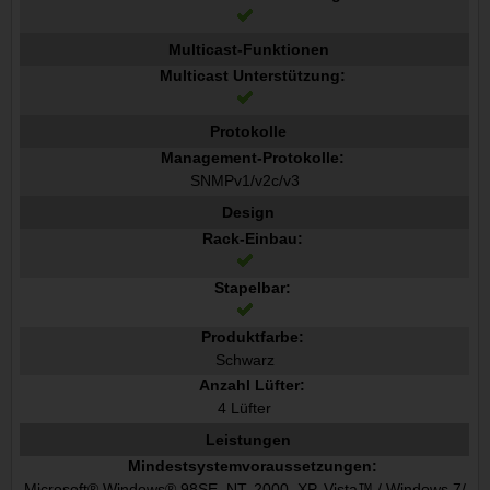
Multicast-Funktionen
Multicast Unterstützung:
Protokolle
Management-Protokolle:
SNMPv1/v2c/v3
Design
Rack-Einbau:
Stapelbar:
Produktfarbe:
Schwarz
Anzahl Lüfter:
4 Lüfter
Leistungen
Mindestsystemvoraussetzungen:
Microsoft® Windows® 98SE, NT, 2000, XP, Vista™ / Windows 7/