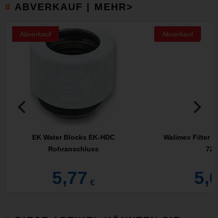
ABVERKAUF | MEHR>
Abverkauf
Abverkauf
EK Water Blocks EK-HDC
Walimex Filter n
Rohranschluss
72
5,77
5,
€