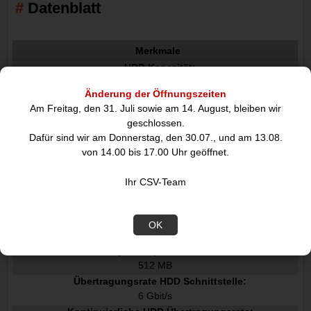
Datenblatt
Merkmale
HDD Kapazität:
24 TB
Änderung der Öffnungszeiten
HDD Geschwindigkeit:
Am Freitag, den 31. Juli sowie am 14. August, bleiben wir
7200 RPM
geschlossen.
HDD Größe:
Dafür sind wir am Donnerstag, den 30.07., und am 13.08.
3.5"
von 14.00 bis 17.00 Uhr geöffnet.
Schnittstelle:
Serial ATA III
Ihr CSV-Team
Typ:
HDD
Komponente für:
OK
Server/Arbeitsstation
Puffergröße Speicherlaufwerk:
512 MB
Übertragungsrate HDD Schnittstelle:
6 Gbit/s