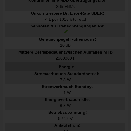
Kontinuierliche HDD Übertragungsrate:
285 MiB/s
Unkorrigierbare Bit Error-Rate UBER:
< 1 per 1015 bits read
Sensoren für Drehschwingungen RV:
Geräuschpegel Ruhemodus:
20 dB
Mittlere Betriebsdauer zwischen Ausfällen MTBF:
2500000 h
Energie
Stromverbrauch Standardbetrieb:
7,8 W
Stromverbrauch Standby:
1,1 W
Energieverbrauch idle:
6,3 W
Betriebsspannung:
5 / 12 V
Anlaufstrom: