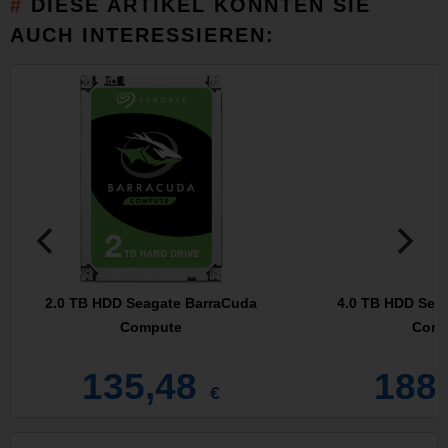
DIESE ARTIKEL KÖNNTEN SIE
AUCH INTERESSIEREN:
2.0 TB HDD Seagate BarraCuda
4.0 TB HDD Sea
Compute
Comp
135,48
188
€