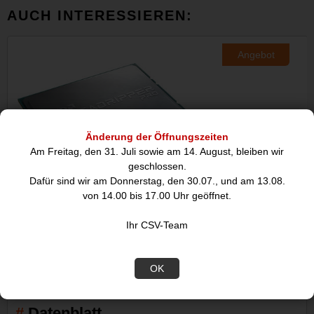
AUCH INTERESSIEREN:
Angebot
Änderung der Öffnungszeiten
Am Freitag, den 31. Juli sowie am 14. August, bleiben wir
geschlossen.
Dafür sind wir am Donnerstag, den 30.07., und am 13.08.
von 14.00 bis 17.00 Uhr geöffnet.
AMD Ryzen Threadripper PRO
AMD Epyc 7313, 
5975WX, 32C/64T,
3.70
Ihr CSV-Team
2.739,08
529
€
OK
Datenblatt