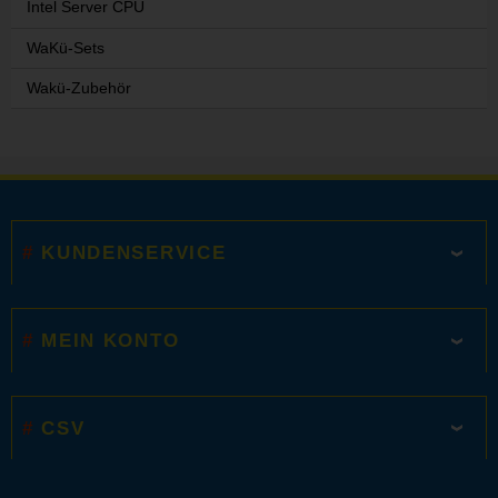
Intel Server CPU
WaKü-Sets
Wakü-Zubehör
KUNDENSERVICE
MEIN KONTO
CSV