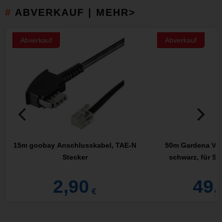
ABVERKAUF | MEHR>
Abverkauf
Abverkauf
15m goobay Anschlusskabel, TAE-N
50m Gardena Ver
Stecker
schwarz, für Sp
2,90
49,
€