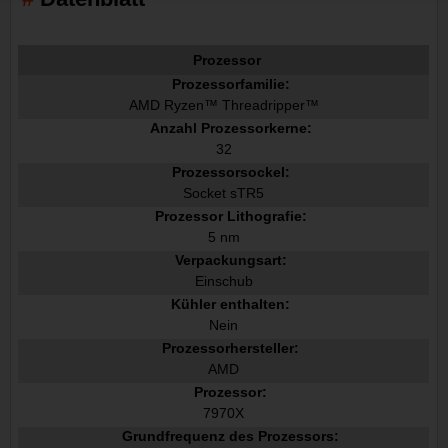
Prozessor
Prozessorfamilie:
AMD Ryzen™ Threadripper™
Anzahl Prozessorkerne:
32
Prozessorsockel:
Socket sTR5
Prozessor Lithografie:
5 nm
Verpackungsart:
Einschub
Kühler enthalten:
Nein
Prozessorhersteller:
AMD
Prozessor:
7970X
Grundfrequenz des Prozessors: