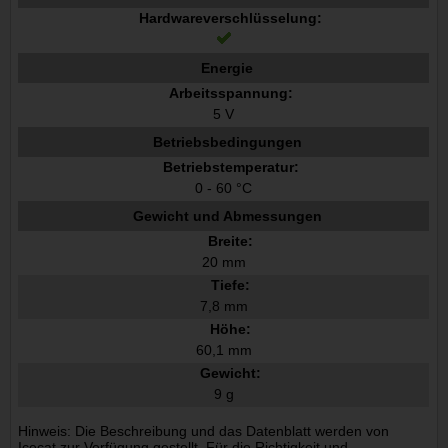
Hardwareverschlüsselung:
Energie
Arbeitsspannung:
5 V
Betriebsbedingungen
Betriebstemperatur:
0 - 60 °C
Gewicht und Abmessungen
Breite:
20 mm
Tiefe:
7,8 mm
Höhe:
60,1 mm
Gewicht:
9 g
Hinweis: Die Beschreibung und das Datenblatt werden von
Icecat zur Verfügung gestellt. Für die Richtigkeit und