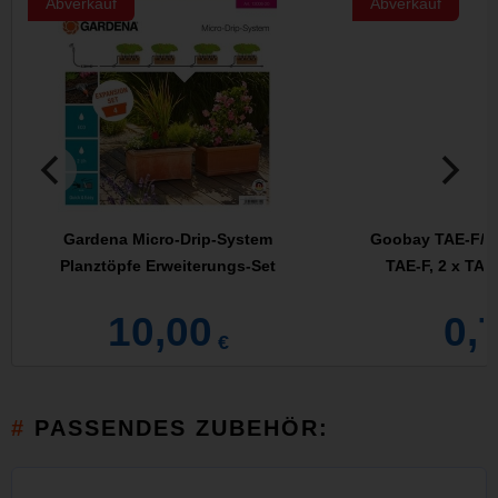
Abverkauf
Abverkauf
Gardena Micro-Drip-System
Goobay TAE-F/N 
Planztöpfe Erweiterungs-Set
TAE-F, 2 x TAE
10,00
0,
€
PASSENDES ZUBEHÖR: