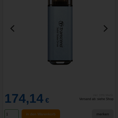
174,14
inkl. 19% MwSt.
€
Versand ab: siehe Shop
in den Warenkorb
merken