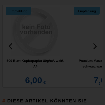
Empfehlung
Empfehlung
500 Blatt Kopierpapier 80g/m², weiß,
Premium Mausp
A4
schwarz wass
6,00
7,
€
DIESE ARTIKEL KÖNNTEN SIE