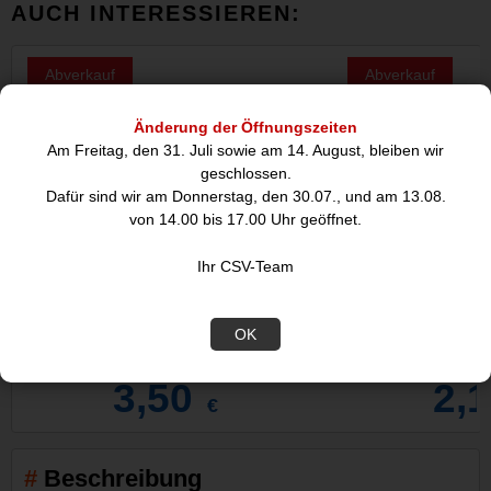
AUCH INTERESSIEREN:
Abverkauf
Abverkauf
Änderung der Öffnungszeiten
Am Freitag, den 31. Juli sowie am 14. August, bleiben wir
geschlossen.
Dafür sind wir am Donnerstag, den 30.07., und am 13.08.
von 14.00 bis 17.00 Uhr geöffnet.
Ihr CSV-Team
Gardena Wandschlauchhalter
Gardena L-Stück f
schwarz
OK
3,50
2,
€
Beschreibung