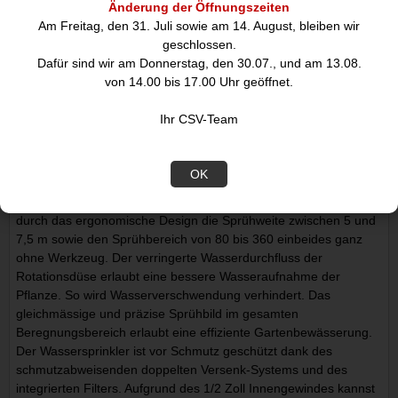
Änderung der Öffnungszeiten
180 m
Am Freitag, den 31. Juli sowie am 14. August, bleiben wir
geschlossen.
Mit dem GARDENA Versenkregner MD180 des GARDENA
Dafür sind wir am Donnerstag, den 30.07., und am 13.08.
Sprinklersystems kannst Du Deine mittelgrossen Rasenflächen
von 14.00 bis 17.00 Uhr geöffnet.
automatisch bewässern. Der Regner ermöglicht einen grünen,
gesunden Rasen. Die automatische Rasenbewässerung schützt
Ihr CSV-Team
Deinen Rasen bequem und zeitsparend vor dem Austrocknen.
Das praktische, unterirdische System sorgt dafür, dass der
Sprenger kaum zu sehen ist. Der Versenkregner überzeugt mit
OK
einer exakten Beregnungunabhängig von der Wurfweite und
dem beregneten Bereich. Dadurch sparst Du Wasser. Stelle
durch das ergonomische Design die Sprühweite zwischen 5 und
7,5 m sowie den Sprühbereich von 80 bis 360 einbeides ganz
ohne Werkzeug. Der verringerte Wasserdurchfluss der
Rotationsdüse erlaubt eine bessere Wasseraufnahme der
Pflanze. So wird Wasserverschwendung verhindert. Das
gleichmässige und präzise Sprühbild im gesamten
Beregnungsbereich erlaubt eine effiziente Gartenbewässerung.
Der Wassersprinkler ist vor Schmutz geschützt dank des
schmutzabweisenden doppelten Versenk-Systems und des
integrierten Filters. Aufgrund des 1/2 Zoll Innengewindes kannst