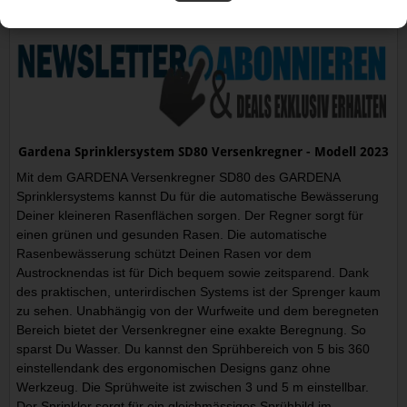
Gardena Sprinklersystem SD80 Versenkregner - Modell 2023
Mit dem GARDENA Versenkregner SD80 des GARDENA
Sprinklersystems kannst Du für die automatische Bewässerung
Deiner kleineren Rasenflächen sorgen. Der Regner sorgt für
einen grünen und gesunden Rasen. Die automatische
Rasenbewässerung schützt Deinen Rasen vor dem
Austrocknendas ist für Dich bequem sowie zeitsparend. Dank
des praktischen, unterirdischen Systems ist der Sprenger kaum
zu sehen. Unabhängig von der Wurfweite und dem beregneten
Bereich bietet der Versenkregner eine exakte Beregnung. So
sparst Du Wasser. Du kannst den Sprühbereich von 5 bis 360
einstellendank des ergonomischen Designs ganz ohne
Werkzeug. Die Sprühweite ist zwischen 3 und 5 m einstellbar.
Der Sprinkler sorgt für ein gleichmässiges Sprühbild im