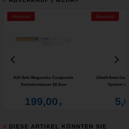
ABVERKAUF | MEHR>
Abverkauf
Abverkauf
KAI Seki Magoroku Composite
15m/4.6mm Garde
Santokumesser 28.5cm
System Ver
199,00
5,
€
DIESE ARTIKEL KÖNNTEN SIE