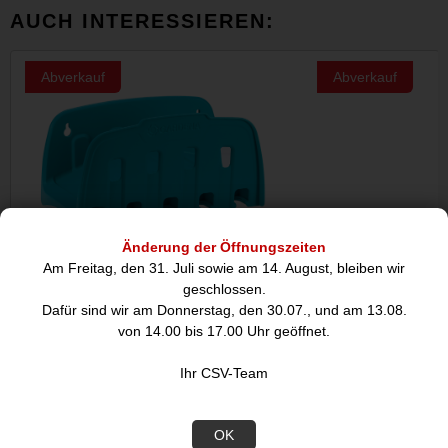
AUCH INTERESSIEREN:
Abverkauf
Abverkauf
Änderung der Öffnungszeiten
Am Freitag, den 31. Juli sowie am 14. August, bleiben wir
geschlossen.
Gardena Wandschlauchhalter
Gardena L-Stück f
Dafür sind wir am Donnerstag, den 30.07., und am 13.08.
schwarz
von 14.00 bis 17.00 Uhr geöffnet.
3,50
2,
Ihr CSV-Team
€
OK
Beschreibung