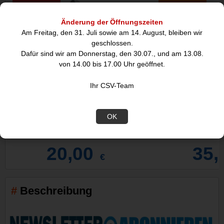
Abverkauf
Angebot
Änderung der Öffnungszeiten
Am Freitag, den 31. Juli sowie am 14. August, bleiben wir
geschlossen.
Dafür sind wir am Donnerstag, den 30.07., und am 13.08.
von 14.00 bis 17.00 Uhr geöffnet.
Ihr CSV-Team
2-fach Gartensteckdose mit Funk-
TV-Standfuß Basic 
OK
Fernbedienung,
20,00
35,
€
Beschreibung