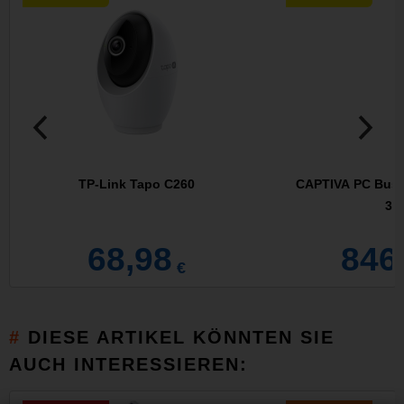
TP-Link Tapo C260
CAPTIVA PC Busin
38
68,98
846
€
DIESE ARTIKEL KÖNNTEN SIE
AUCH INTERESSIEREN: