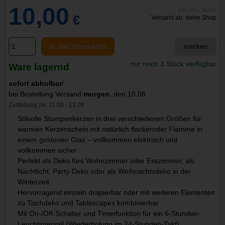
10,00
inkl. 19% MwSt.
€
Versand ab: siehe Shop
in den Warenkorb
merken
nur noch 3 Stück verfügbar
Ware lagernd
sofort abholbar
/
bei Bestellung Versand
morgen
, den 10.08
Zustellung zw. 11.08 - 13.08
Stilvolle Stumpenkerzen in drei verschiedenen Größen für
warmen Kerzenschein mit natürlich flackernder Flamme in
einem goldenen Glas – vollkommen elektrisch und
vollkommen sicher
Perfekt als Deko fürs Wohnzimmer oder Esszimmer, als
Nachtlicht, Party-Deko oder als Weihnachtsdeko in der
Winterzeit
Hervorragend einzeln drapierbar oder mit weiteren Elementen
zu Tischdeko und Tablescapes kombinierbar
Mit On-/Off-Schalter und Timerfunktion für ein 6-Stunden-
Leuchtintervall (Wiederholung im 24-Stunden-Takt)